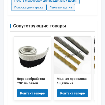
Печать с расческой для раздвижной двери
Полоска для гаража
Пылевая щетка
Сопутствующие товары
Деревообработка
Медная проволока
Щетк
CNC пылевой
/ щетка из
мета
ботинки с полосой
нержавеющей
лент
щетки полотна с
стали для
зачи
Контакт теперь
Контакт теперь
Ко
задней стороной
промышленных
нер
нейлоновой щеткой
очистных полос
стал