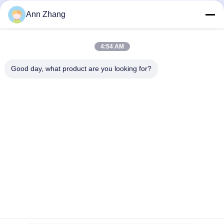
Щетка для очистки веревки
Ann Zhang
Щетка
4:54 AM
щетка чашки
Торцевая щетка для проводов
Good day, what product are you looking for?
1510 Здание B ДЖИНГУ ГУАНЧАНГ СИЗАНГ РД ХЕФЕЙ 230601
АНХУЙ КИНА
Тел.:
86-551-62759391
Электронная почта:
matthew@tdfbrush.com
Домой
Продукты
О Нас
Экскурсия По Заводу
Контроль Качества
Свяжитесь С Нами
Запросить Расценки