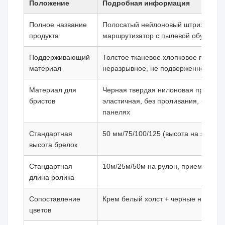
Положение
Подробная информация
Полное название
Полосатый нейлоновый штрих с пыл
продукта
маршрутизатор с пылевой обувью
Поддерживающий
Толстое тканевое хлопковое полотно
материал
неразрывное, не подверженное выс
Материал для
Черная твердая нилоновая проволок
бристов
эластичная, без проливания, без ц
панелях
Стандартная
50 мм/75/100/125 (высота на заказ)
высота брелок
Стандартная
10м/25м/50м на рулон, приемлема д
длина ролика
Сопоставление
Крем белый холст + черные нейлон
цветов