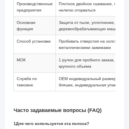
Производственные
Плотное двойное сшивание, челюсти
предприятия
нелегко оторваться
Основная
Защита от пыли, уплотнение, изоля
функция
деревообрабатывающих машин
Способ установки
Пробивать отверстия на холсте, зак
металлическими зажимами
МОК
1 рулон для пробного заказа, подд
крупного объема
Служба по
OEM индивидуальный размер, индив
таможне
бляшек, индивидуальная упаковка н
Часто задаваемые вопросы (FAQ)
1Для чего используется эта полоса?