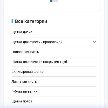
пылевого
щетка для очистки
Алю
уплотнения щетка
поверхности
держ
для пылевой
металла
Пыле
капсулы
упло
маршрутизатора
про
Все категории
двер
заус
Щетка диска
для 
ржа
Щетка для очистки проволокой
Полосовая кисть
щетка чистки трубки
Щетка для очистки покрытия труб
щетка чистки соломы
цилиндровая щетка
Латчатая кисть
Губчатый валик
Щетка пояса