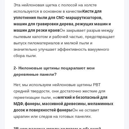
Эта нейлоновая щетка с полосой на холсте
используется в основном в качестве
Кисти для
уплотнения пыли для CNC-маршрутизаторов,
машин для гравировки дерева, режущих машин и
машин для резки краев
Он закрывает разрыв между
пылевым капотом и рабочей частью, предотвращает
выпуск пиломатериалов и мелкой пыли и
значительно улучшает эффективность вакуумного
сбора пыли.
2- Нилоновые щетины поцарапают мои
деревянные панели?
Нет, мы используем нейлоновые щетины PBT
средней твердости, они достаточно жесткие для
герметизации пыли, но
мягкий и безопасный для
МДФ, фанеры, массивной древесины, меламинных
досок и поверхностей фанеры
Он не оставит
царапин или следов на готовых панелях.
3В чем разница между холстом и обычной