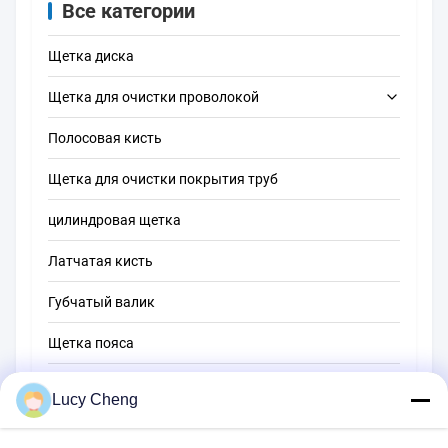
гидравлического
ржавчины
Все категории
порта, не царапины
анти-искры
Щетка диска
небольшие
отверстия щетка
Щетка для очистки проволокой
Полосовая кисть
щетка чистки трубки
Щетка для очистки покрытия труб
щетка чистки соломы
цилиндровая щетка
Латчатая кисть
Губчатый валик
Щетка пояса
Щетка для очистки веревки
Lucy Cheng
Щетка