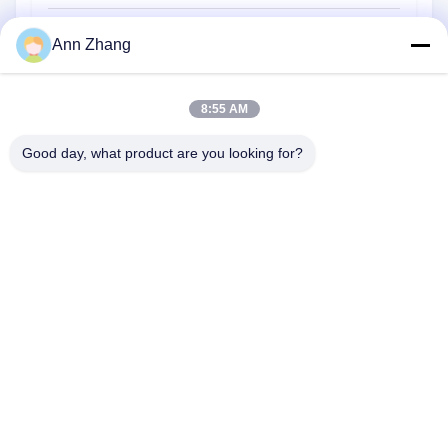
Sikat pembersih tali
Ann Zhang
Sikat penyapu
8:55 AM
sikat cangkir
Sikat Ujung Kawat
Good day, what product are you looking for?
1510 Bangunan B JINGU GUANGCHANG XIZANG RD HEFEI
230601 ANHUI CHINA
Telp:
86-551-62759391
E-mail:
matthew@tdfbrush.com
Rumah
Produk
Tentang Kami
Tur Pabrik
Kontrol Kualitas
Hubungi Kami
Minta Penawaran Harga