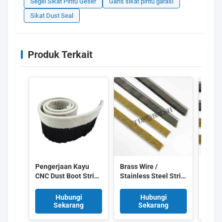
Segel Sikat Pintu Geser
Garis sikat pintu garasi
Sikat Dust Seal
Produk Terkait
Pengerjaan Kayu
Brass Wire /
Sikat
CNC Dust Boot Strip
Stainless Steel Strip
Sikat
Brush Canvas
Brush Industrial
Kuni
Backed Nylon Bristle
Cleaning Strip Brush
Taha
Hubungi
Hubungi
Dust Seal Brush
untuk Deburring
Pega
Sekarang
Sekarang
untuk Router Dust
Metal Surface
Alum