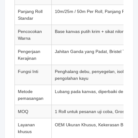
Panjang Roll
10m/25m / 50m Per Roll, Panjang Pemoto
Standar
Pencocokan
Base kanvas putih krim + sikat nilon hitam
Warna
Pengerjaan
Jahitan Ganda yang Padat, Bristel Terkunc
Kerajinan
Fungsi Inti
Penghalang debu, penyegelan, isolasi deb
pengolahan kayu
Metode
Lubang pada kanvas, diperbaiki dengan se
pemasangan
MOQ
1 Roll untuk pesanan uji coba, Grosir gros
Layanan
OEM Ukuran Khusus, Kekerasan Bristle K
khusus