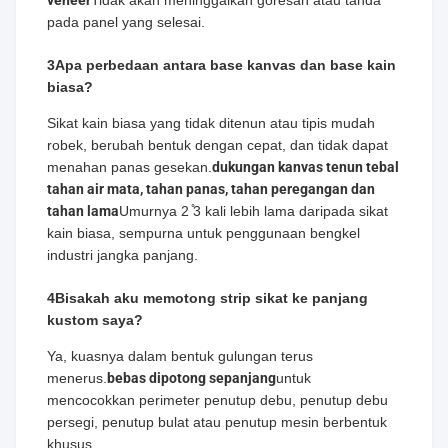
veneer
Tidak akan meninggalkan goresan atau tanda
pada panel yang selesai.
3Apa perbedaan antara base kanvas dan base kain
biasa?
Sikat kain biasa yang tidak ditenun atau tipis mudah
robek, berubah bentuk dengan cepat, dan tidak dapat
menahan panas gesekan.
dukungan kanvas tenun tebal
tahan air mata, tahan panas, tahan peregangan dan
tahan lama
Umurnya 2 ̊3 kali lebih lama daripada sikat
kain biasa, sempurna untuk penggunaan bengkel
industri jangka panjang.
4Bisakah aku memotong strip sikat ke panjang
kustom saya?
Ya, kuasnya dalam bentuk gulungan terus
menerus.
bebas dipotong sepanjang
untuk
mencocokkan perimeter penutup debu, penutup debu
persegi, penutup bulat atau penutup mesin berbentuk
khusus.