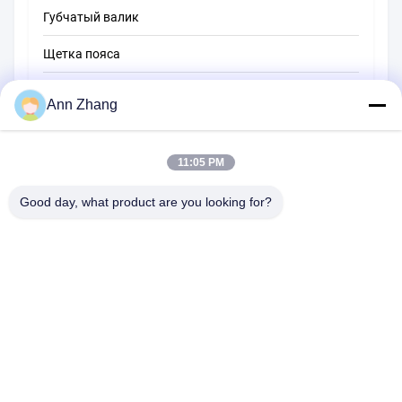
Губчатый валик
Щетка пояса
Щетка для очистки веревки
Ann Zhang
Щетка
11:05 PM
щетка чашки
Торцевая щетка для проводов
Good day, what product are you looking for?
1510 Здание B ДЖИНГУ ГУАНЧАНГ СИЗАНГ РД ХЕФЕЙ 230601
АНХУЙ КИНА
Тел.:
86-551-62759391
Электронная почта:
matthew@tdfbrush.com