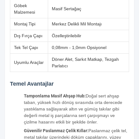
Göbek
Masif Sertağaç
Malzemesi
Montaj Tipi
Merkez Delikli Mil Montajı
Dış Fırça Çapı
Özelleştirilebilir
Tek Tel Çapı
0,08mm - 1,0mm Opsiyonel
Döner Alet, Sarkıt Matkap, Tezgah
Uyumlu Araçlar
Parlatıcı
Temel Avantajlar
Tamponlama Masif Ahşap Hub:
Doğal sert ahşap
taban, yüksek hızlı dönüş sırasında orta derecede
yastıklama sağlayarak altın ve gümüş takılar gibi
değerli metal iş parçalarına sert çarpışmayı ve
çizilme hasarını etkili bir şekilde önler.
Güvenilir Paslanmaz Çelik Kıllar:
Paslanmaz çelik tel,
metal takılar üzerindeki döküm çapaklarını, yüzey