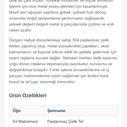
çelik tel çark fırçası, özellikle mücevher ve küçük donanım
işleme için ince metal yüzey işlemleri için tasarlanmıştır.
Masif sert ağaçtan yapılmış göbek, yüksek hızlı dönüş
sırasında doğal tamponlama performansı sağlayarak,
yüksek değerli değerli metal iş parçalarında çizilme ve ezik
riskini azaltır.
Düzgün radyal düzenlemeye sahip 304 paslanmaz çelik
telden yapılmış olup, metal yüzeylerdeki çapakları, oksit
katmanlarını ve kaynak izlerini etkili bir şekilde gidermek için
tutarlı taşlama kuvveti sağlar. Standart merkez delik tasarımı
çoğu döner cilalama ekipmanıyla uyumludur, kurulumu ve
değiştirilmesi kolaydır. Farklı işleme prosedürlerine ve iş
parçası malzemelerine uyum sağlamak için birden fazla
boyut ve tel çapı seçeneği mevcuttur.
Ürün Özellikleri
Öğe
Şartname
Kıl Malzemesi
Paslanmaz Çelik Tel