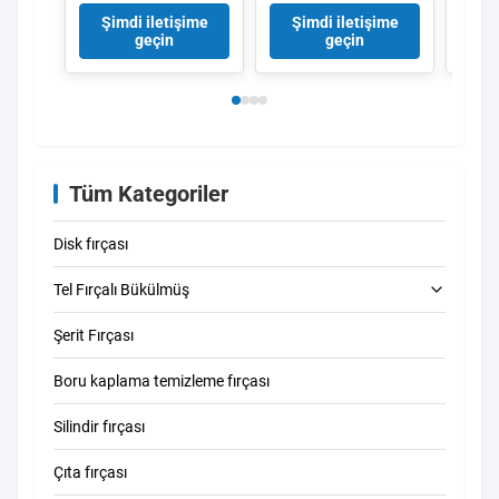
dayanıklı tekstil
Özelleştirilebilir Kıl
Endüs
Şimdi iletişime
Şimdi iletişime
Şi
uygulamaları için
Yüksekliğine Sahip,
toz t
geçin
geçin
yüksek saflıklı tunç
Aşınmaya Dayanıklı
tel tekerlek fırçası
Domuz Kılı Ram
Fırçası
Tüm Kategoriler
Disk fırçası
Tel Fırçalı Bükülmüş
Şerit Fırçası
Tüp temizleme fırçası
Boru kaplama temizleme fırçası
Saman temizleme fırçası
Silindir fırçası
Çıta fırçası