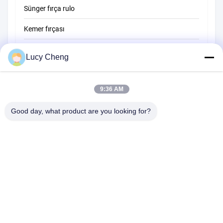
Sünger fırça rulo
Kemer fırçası
İp temizleme fırçası
Lucy Cheng
Süpürge fırçası
9:36 AM
fincan fırçası
Kablo Sonu Fırça
Good day, what product are you looking for?
1510 Binası B JINGU GUANGCHANG XIZANG RD HEFEI 230601
ANHUI ÇİN
Tel:
86-551-62759391
E-posta:
matthew@tdfbrush.com