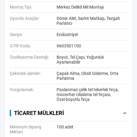
Montaj Tipi:
Merkez Delikli Mil Montajı
Uyumlu Araçlar:
Döner Alet, Sarkıt Matkap, Tezgah
Parlatıcı
Seviye:
Endüstriyel
GTİP Kodu:
9603501100
Özelleştirme Desteği:
Boyut, Tel Çapı, Yoğunluk
Ayarlanabilir
Çekirdek işlevler:
Çapak Alma, Oksit Giderme, Orta
Parlatma
Vurgulamak:
Paslanmaz çelik tel tekerlek fırça
,
mücevher cilalama tel fırçası
,
Özel boyutlu fırça
TICARET MÜLKLERI
Minimum Sipariş
100 adet
Miktarı