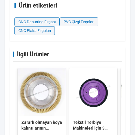
Ürün etiketleri
CNC Deburring Fırçası
PVC Çizgi Fırçaları
CNC Plaka Fırçaları
İlgili Ürünler
Zararlı olmayan boya
Tekstil Terbiye
Nylon
kalıntılarının
Makineleri için 3
fırça
çıkarılması ve ısıya
Delikli Sabitlemeli ve
PVC 