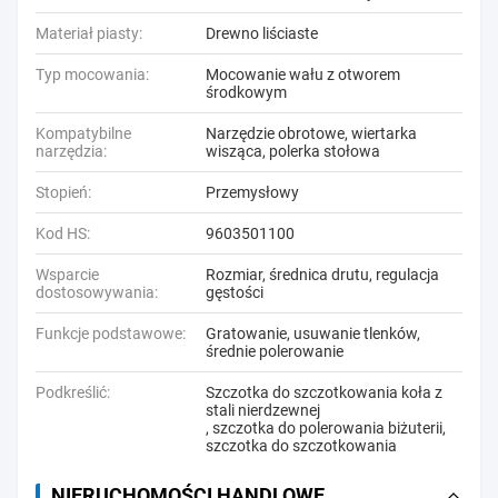
Materiał piasty:
Drewno liściaste
Typ mocowania:
Mocowanie wału z otworem
środkowym
Kompatybilne
Narzędzie obrotowe, wiertarka
narzędzia:
wisząca, polerka stołowa
Stopień:
Przemysłowy
Kod HS:
9603501100
Wsparcie
Rozmiar, średnica drutu, regulacja
dostosowywania:
gęstości
Funkcje podstawowe:
Gratowanie, usuwanie tlenków,
średnie polerowanie
Podkreślić:
Szczotka do szczotkowania koła z
stali nierdzewnej
,
szczotka do polerowania biżuterii
,
szczotka do szczotkowania
NIERUCHOMOŚCI HANDLOWE