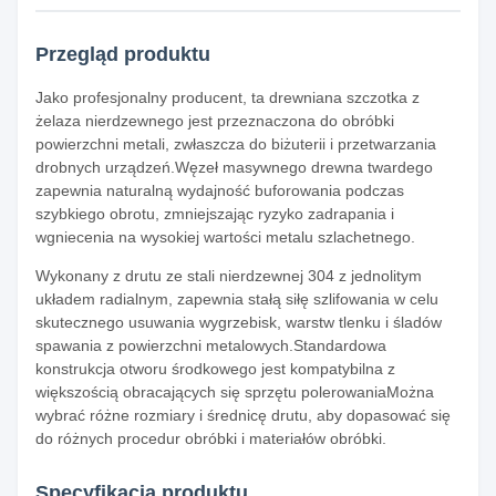
Przegląd produktu
Jako profesjonalny producent, ta drewniana szczotka z
żelaza nierdzewnego jest przeznaczona do obróbki
powierzchni metali, zwłaszcza do biżuterii i przetwarzania
drobnych urządzeń.Węzeł masywnego drewna twardego
zapewnia naturalną wydajność buforowania podczas
szybkiego obrotu, zmniejszając ryzyko zadrapania i
wgniecenia na wysokiej wartości metalu szlachetnego.
Wykonany z drutu ze stali nierdzewnej 304 z jednolitym
układem radialnym, zapewnia stałą siłę szlifowania w celu
skutecznego usuwania wygrzebisk, warstw tlenku i śladów
spawania z powierzchni metalowych.Standardowa
konstrukcja otworu środkowego jest kompatybilna z
większością obracających się sprzętu polerowaniaMożna
wybrać różne rozmiary i średnicę drutu, aby dopasować się
do różnych procedur obróbki i materiałów obróbki.
Specyfikacja produktu