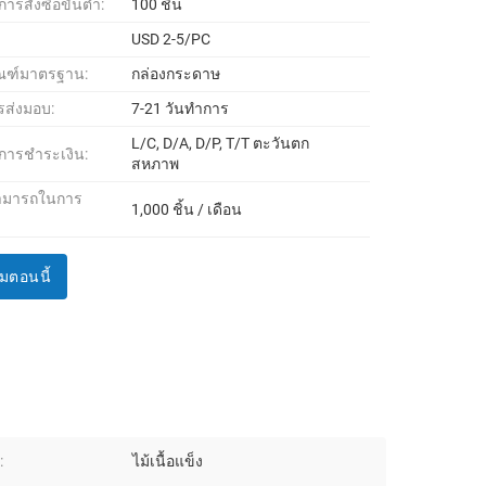
รสั่งซื้อขั้นต่ำ:
100 ชิ้น
USD 2-5/PC
ัณฑ์มาตรฐาน:
กล่องกระดาษ
รส่งมอบ:
7-21 วันทำการ
L/C, D/A, D/P, T/T ตะวันตก
ขการชำระเงิน:
สหภาพ
ามารถในการ
1,000 ชิ้น / เดือน
มตอนนี้
:
ไม้เนื้อแข็ง