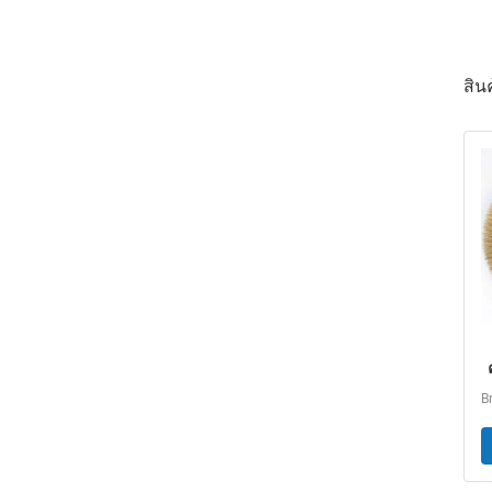
สินค
ก
ค