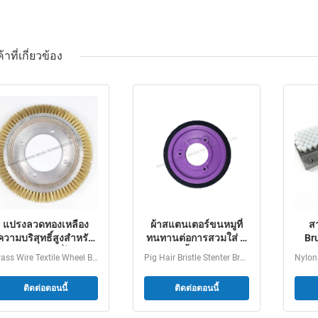
้าที่เกี่ยวข้อง
แปรงลวดทองเหลือง
ผ้าสแตนเตอร์ขนหมูที่
ส
ความบริสุทธิ์สูงสำหรับ
ทนทานต่อการสวมใส่ มี
Bru
ารกำจัดสีย้อมที่ไม่สร้าง
การติดตั้ง 3 ช่องและ
PV
Brass Wire Textile Wheel Brush Non-damaging Dye Residue...
Pig Hair Bristle Stenter Brush 3 Hole Fixation Textile...
วามเสียหายและการใช้
ความสูงของกระดุมปรับ
ร
งานสิ่งทอทนความร้อน
แต่งได้สําหรับเครื่อง
ติดต่อตอนนี้
ติดต่อตอนนี้
แปรงผ้า