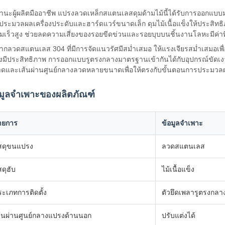
านะผู้ผลิตมืออาชีพ แปรงลวดเหล็กสแตนเลสดุมด้ามไม้นี้ได้รับการออกแบบมาเ
ประมวลผลเครื่องประดับและฮาร์ดแวร์ขนาดเล็ก ดุมไม้เนื้อแข็งให้ประสิ
มเร็วสูง ช่วยลดความเสี่ยงของรอยขีดข่วนและรอยบุบบนชิ้นงานโลหะมีค่าที่ม
ากลวดสแตนเลส 304 ที่มีการจัดแนวรัศมีสม่ำเสมอ ให้แรงเจียรสม่ำเสมอเพื่
างมีประสิทธิภาพ การออกแบบรูตรงกลางมาตรฐานเข้ากันได้กับอุปกรณ์ขัดเงาแบ
ดและเส้นผ่านศูนย์กลางลวดหลายขนาดเพื่อให้ตรงกับขั้นตอนการประมวลผลแ
อมูลจำเพาะของผลิตภัณฑ์
ายการ
ข้อมูลจำเพาะ
ัสดุขนแปรง
ลวดสแตนเลส
สดุฮับ
ไม้เนื้อแข็ง
ระเภทการติดตั้ง
ตัวยึดเพลารูตรงกลา
ส้นผ่านศูนย์กลางแปรงด้านนอก
ปรับแต่งได้