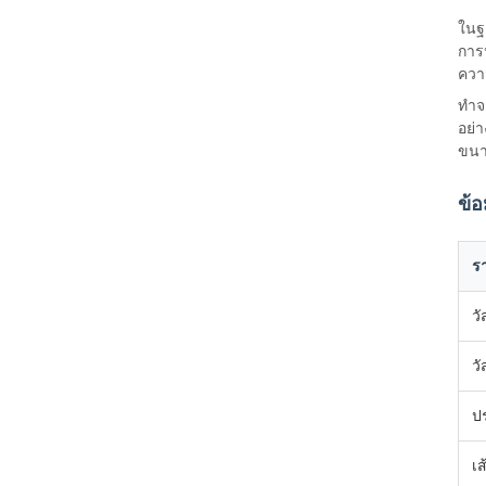
ในฐ
การ
ควา
ทำจ
อย่
ขนา
ข้
ร
ว
วั
ป
เ