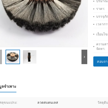
ปริมาณกา
ราคา:
บรรจุภ
เวลากา
เงื่อนไ
ความส
จัดหา:
สอบถา
มูลจำเพาะ
ัสดุขนแปรง:
ลวดสแตนเลส
วัสดุฮับ