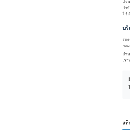
ส่ว
กำจ
ใช้
บริ
รอง
ยอม
สำห
เรา
อ
แท็