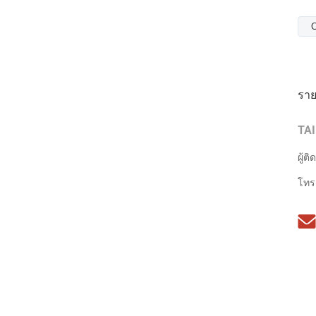
C
ราย
TA
ผู้ติ
โทร