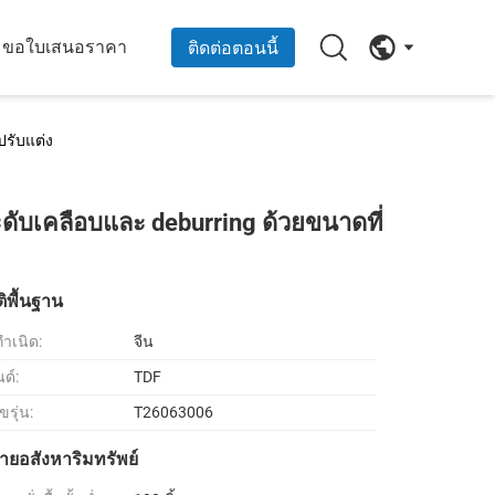
ขอใบเสนอราคา
ติดต่อตอนนี้
ปรับแต่ง
ะดับเคลือบและ deburring ด้วยขนาดที่
ิพื้นฐาน
กำเนิด:
จีน
ด์:
TDF
รุ่น:
T26063006
ายอสังหาริมทรัพย์