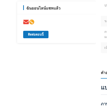
ป
ฉันออนไลน์แชทแล้ว
ร
ก
ติดต่อตอนนี้
แ
เ
คํา
แป
ภา