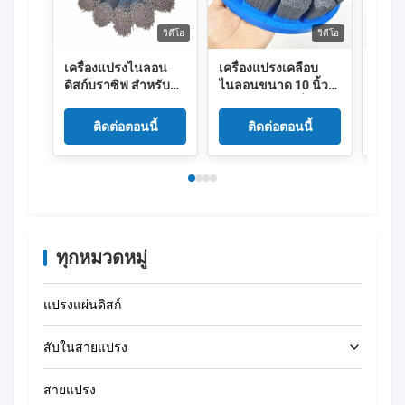
วิดีโอ
วิดีโอ
เครื่องแปรงไนลอน
เครื่องแปรงเคลือบ
แปรง
ดิสก์บราซิฟ สําหรับ
ไนลอนขนาด 10 นิ้ว
ไนลอ
รถยนต์ล้อ
แบบยืดหยุ่น เครื่อง
ด้วยซ
แปรงเคลือบ ATB
ติดต่อตอนนี้
ติดต่อตอนนี้
Turbo
ทุกหมวดหมู่
แปรงแผ่นดิสก์
สับในสายแปรง
สายแปรง
แปรงทำความสะอาดหลอด