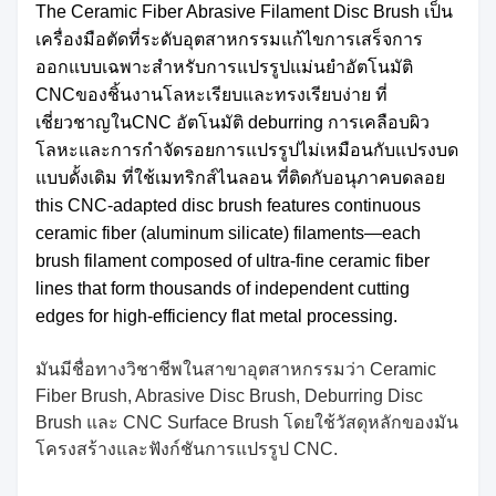
The Ceramic Fiber Abrasive Filament Disc Brush เป็น
เครื่องมือตัดที่ระดับอุตสาหกรรมแก้ไขการเสร็จการ
ออกแบบเฉพาะสําหรับ
การแปรรูปแม่นยําอัตโนมัติ
CNC
ของชิ้นงานโลหะเรียบและทรงเรียบง่าย ที่
เชี่ยวชาญใน
CNC อัตโนมัติ deburring การเคลือบผิว
โลหะและการกําจัดรอยการแปรรูป
ไม่เหมือนกับแปรงบด
แบบดั้งเดิม ที่ใช้เมทริกส์ไนลอน ที่ติดกับอนุภาคบดลอย
this CNC-adapted disc brush features continuous
ceramic fiber (aluminum silicate) filaments—each
brush filament composed of ultra-fine ceramic fiber
lines that form thousands of independent cutting
edges for high-efficiency flat metal processing.
มันมีชื่อทางวิชาชีพในสาขาอุตสาหกรรมว่า Ceramic
Fiber Brush, Abrasive Disc Brush, Deburring Disc
Brush และ CNC Surface Brush โดยใช้วัสดุหลักของมัน
โครงสร้างและฟังก์ชันการแปรรูป CNC.