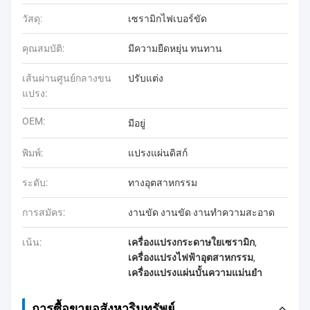
วัสดุ:
เซรามิกไฟเบอร์ขัด
คุณสมบัติ:
มีความยืดหยุ่น ทนทาน
เส้นผ่านศูนย์กลางขน
ปรับแต่ง
แปรง:
OEM:
มีอยู่
พิมพ์:
แปรงแผ่นดิสก์
ระดับ:
ทางอุตสาหกรรม
การสมัคร:
งานขัด งานขัด งานทำความสะอาด
เน้น:
เครื่องแปรงกระดาษใยเซรามิก
,
เครื่องแปรงไฟฟ้าอุตสาหกรรม
,
เครื่องแปรงแผ่นบั้นความแม่นยํา
การซื้อขายอสังหาริมทรัพย์