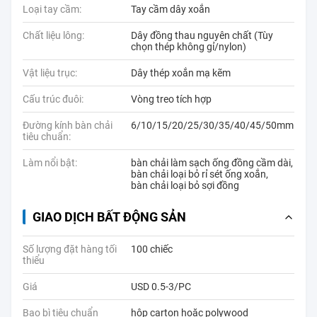
Loại tay cầm:
Tay cầm dây xoắn
Chất liệu lông:
Dây đồng thau nguyên chất (Tùy
chọn thép không gỉ/nylon)
Vật liệu trục:
Dây thép xoắn mạ kẽm
Cấu trúc đuôi:
Vòng treo tích hợp
Đường kính bàn chải
6/10/15/20/25/30/35/40/45/50mm
tiêu chuẩn:
Làm nổi bật:
bàn chải làm sạch ống đồng cầm dài
,
bàn chải loại bỏ rỉ sét ống xoắn
,
bàn chải loại bỏ sợi đồng
GIAO DỊCH BẤT ĐỘNG SẢN
Số lượng đặt hàng tối
100 chiếc
thiểu
Giá
USD 0.5-3/PC
Bao bì tiêu chuẩn
hộp carton hoặc polywood