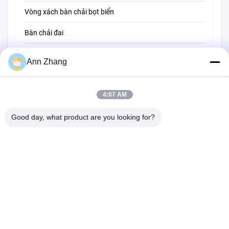
Vòng xách bàn chải bọt biển
Bàn chải đai
Bàn chải làm sạch dây
Ann Zhang
Bàn chải quét
4:07 AM
Hạt chải cốc
Bàn chải đầu dây
Good day, what product are you looking for?
Tòa nhà 1510, Tòa nhà B, JINGU GUANGCHANG, Đường XIZANG,
Hợp Phì 230601, An Huy, Trung Quốc
Điện thoại:
86-551-62759391
E-mail:
matthew@tdfbrush.com