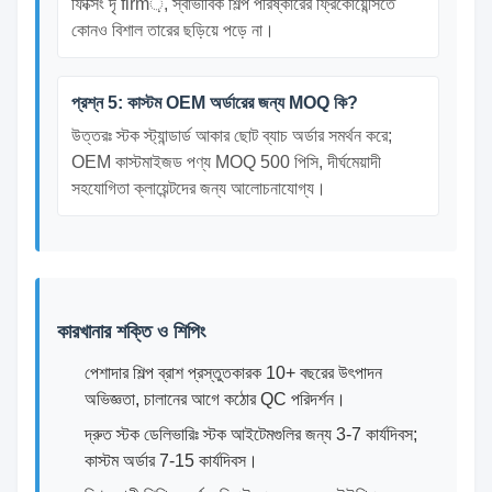
ফিক্সিং দৃ firm়, স্বাভাবিক শিল্প পরিষ্কারের ফ্রিকোয়েন্সিতে
কোনও বিশাল তারের ছড়িয়ে পড়ে না।
প্রশ্ন 5: কাস্টম OEM অর্ডারের জন্য MOQ কি?
উত্তরঃ স্টক স্ট্যান্ডার্ড আকার ছোট ব্যাচ অর্ডার সমর্থন করে;
OEM কাস্টমাইজড পণ্য MOQ 500 পিসি, দীর্ঘমেয়াদী
সহযোগিতা ক্লায়েন্টদের জন্য আলোচনাযোগ্য।
কারখানার শক্তি ও শিপিং
পেশাদার শিল্প ব্রাশ প্রস্তুতকারক 10+ বছরের উৎপাদন
অভিজ্ঞতা, চালানের আগে কঠোর QC পরিদর্শন।
দ্রুত স্টক ডেলিভারিঃ স্টক আইটেমগুলির জন্য 3-7 কার্যদিবস;
কাস্টম অর্ডার 7-15 কার্যদিবস।