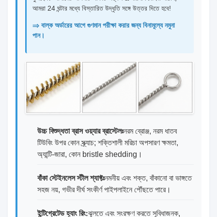
আমরা 24 ঘন্টার মধ্যে বিস্তারিত উদ্ধৃতি সঙ্গে উত্তর দিতে হবে!
⇒ বাল্ক অর্ডারের আগে গুণমান পরীক্ষা করার জন্য বিনামূল্যে নমুনা
পান।
উচ্চ বিশুদ্ধতা ব্রাস ওয়্যার ব্রাস্টেলঃ
নরম ব্রোঞ্জ, নরম ধাতব
টিউবিং উপর কোন স্ক্র্যাচ; শক্তিশালী মরিচা অপসারণ ক্ষমতা,
অ্যান্টি-জারা, কোন bristle shedding।
বাঁকা স্টেইনলেস স্টীল শ্যাফ্টঃ
নমনীয় এবং শক্ত, বাঁকানো বা ভাঙ্গতে
সহজ নয়, গভীর দীর্ঘ সংকীর্ণ পাইপলাইনে পৌঁছতে পারে।
ইন্টিগ্রেটেড হ্যাং রিং:
ঝুলতে এবং সংরক্ষণ করতে সুবিধাজনক,