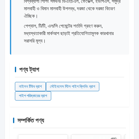
বিশ্বব্যাপী শিপিং সমর্থনঃ ডিএইচএল, ফেডেক্স, ইউপিএস, সমুদ্র
মালবাহী ও বিমান মালবাহী উপলব্ধ, দরজা থেকে দরজা বিতরণ
ঐচ্ছিক।
পেপ্যাল, টি/টি, এল/সি পেমেন্টের শর্তাদি গ্রহণ করুন,
মধ্যস্থতাকারী মার্কআপ ছাড়াই প্রতিযোগিতামূলক কারখানার
সরাসরি মূল্য।
পণ্য ট্যাগ
নাইলন টিউব ব্রাশ
স্টেইনলেস স্টিল পাইপ ক্লিনিং ব্রাশ
পাইপ পরিষ্কারের ব্রাশ
সম্পর্কিত পণ্য