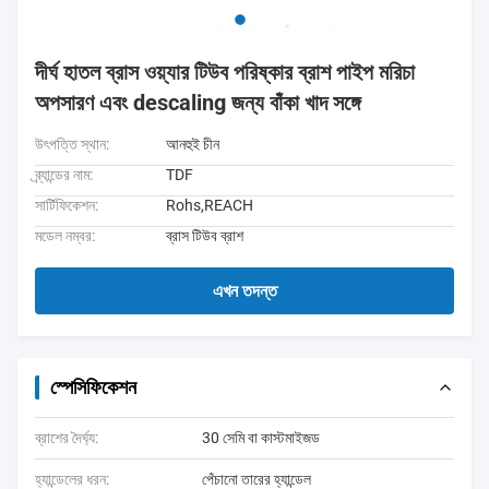
দীর্ঘ হাতল ব্রাস ওয়্যার টিউব পরিষ্কার ব্রাশ পাইপ মরিচা
অপসারণ এবং descaling জন্য বাঁকা খাদ সঙ্গে
উৎপত্তি স্থান:
আনহুই চীন
ব্র্যান্ডের নাম:
TDF
সার্টিফিকেশন:
Rohs,REACH
মডেল নম্বর:
ব্রাস টিউব ব্রাশ
এখন তদন্ত
স্পেসিফিকেশন
ব্রাশের দৈর্ঘ্য:
30 সেমি বা কাস্টমাইজড
হ্যান্ডেলের ধরন:
পেঁচানো তারের হ্যান্ডেল