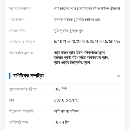
ব্রিস্টেল উপাদান:
খাঁটি পিতলের তার (স্টেইনলেস স্টীল/নাইলন ঐচ্ছিক)
খাদ উপাদান:
গ্যালভানাইজড টুইস্টেড স্টিলের তার
লেজের গঠন:
ইন্টিগ্রেটেড ঝুলন্ত লুপ
স্ট্যান্ডার্ড ব্রাশ ব্যাস:
6/10/15/20/25/30/35/40/45/50 মিমি
বিশেষভাবে তুলে ধরা:
লম্বা হাতল ব্রাস টিউব পরিষ্কারের ব্রাশ
,
ক্রুজড শ্যাফ্ট পাইপ মরিচা অপসারণের ব্রাশ
,
ব্রাস ওয়্যার ডিস্কেলিং ব্রাশ
বাণিজ্যিক সম্পত্তি
ন্যূনতম অর্ডার পরিমাণ
100 পিসি
দাম
USD 0.5-3/PC
স্ট্যান্ডার্ড প্যাকেজিং
কার্টন বক্স বা পলিউড
ডেলিভারি সময়
10-14 দিন