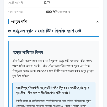
পেমেন্ট শর্তাবলী
টি/টি
সরবরাহ ক্ষমতা
1000 পিসিএস/সপ্তাহ
পণ্যের বর্ণনা
লং হ্যান্ডেল ব্রাস ওয়্যার টিউব ক্লিনিং ব্রাশ সেট
পণ্যের সংক্ষিপ্ত বিবরণ
এইচভিএসি কনডেনসার তামার নল নিষ্কাশন জন্য মাল্টি আকারের বাঁকা শ্যাফ্ট
পাইপ মরিচা অপসারণকারী। বাঁকা স্টেইনলেস স্টীল তারের শ্যাফ্ট এবং উচ্চ
বিশুদ্ধতা ব্রোঞ্জ তারের bristles সঙ্গে নির্মিত,সহজে সঞ্চয় করার জন্য ঝুলন্ত
লুপ দিয়ে সজ্জিত.
নরম কিন্তু শক্তিশালী অভ্যন্তরীণ পাইপ ক্লিনার। অ্যান্টি-স্ক্র্যাচ ব্রাস
ব্রাস্টেল। স্টক এবং কাস্টমাইজযোগ্য মাল্টি-আকার।
নির্দিষ্ট ব্যাস বা কাস্টমাইজড স্পেসিফিকেশন সঙ্গে পাইপ পরিষ্কারের ব্রাশ
খুঁজছেন? আমাদের আপনার আকার অঙ্কন & পরিমাণ চাহিদা পাঠান,