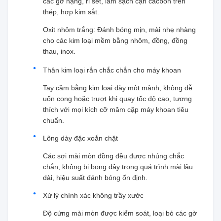
các gờ nặng, rỉ sét, làm sạch cặn cacbon trên
thép, hợp kim sắt.
Oxit nhôm trắng: Đánh bóng mịn, mài nhẹ nhàng
cho các kim loại mềm bằng nhôm, đồng, đồng
thau, inox.
Thân kim loại rắn chắc chắn cho máy khoan
Tay cầm bằng kim loại dày một mảnh, không dễ
uốn cong hoặc trượt khi quay tốc độ cao, tương
thích với mọi kích cỡ mâm cặp máy khoan tiêu
chuẩn.
Lông dày đặc xoắn chặt
Các sợi mài mòn đồng đều được nhúng chắc
chắn, không bị bong dây trong quá trình mài lâu
dài, hiệu suất đánh bóng ổn định.
Xử lý chính xác không trầy xước
Độ cứng mài mòn được kiểm soát, loại bỏ các gờ