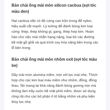
Bàn chải ống mài mòn silicon cacbua (sợi tóc
màu đen)
Hạt cacbua silic có độ cứng cao trộn trong đế nylon,
hiệu suất cắt mạnh. Lý tưởng để đánh bóng kim loại
cứng: thép, thép không gỉ, gang, thép hợp kim. Hoàn
hảo cho việc mài nhẵn hạng nặng, loại bỏ các đường
bề mặt gồ ghề và quá trình oxy hóa nặng bên trong các
lỗ bên trong.
Bàn chải ống mài mòn nhôm oxit (sợi tóc màu
be)
Dây mài mòn alumina mềm, mịn với lực mài nhẹ. Thích
hợp cho các kim loại màu mềm như nhôm, đồng, đồng
thau. Nó mang lại khả năng đánh bóng gương mịn mà
không làm trầy xước bề mặt phôi mềm, được sử dụng
rộng rãi cho các bộ phận ô tô bằng nhôm và phụ kiện
thủy lực nhẹ.