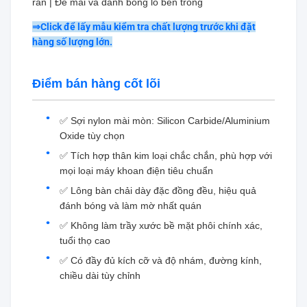
rắn | Để mài và đánh bóng lỗ bên trong
⇒Click để lấy mẫu kiểm tra chất lượng trước khi đặt
hàng số lượng lớn.
Điểm bán hàng cốt lõi
✅ Sợi nylon mài mòn: Silicon Carbide/Aluminium
Oxide tùy chọn
✅ Tích hợp thân kim loại chắc chắn, phù hợp với
mọi loại máy khoan điện tiêu chuẩn
✅ Lông bàn chải dày đặc đồng đều, hiệu quả
đánh bóng và làm mờ nhất quán
✅ Không làm trầy xước bề mặt phôi chính xác,
tuổi thọ cao
✅ Có đầy đủ kích cỡ và độ nhám, đường kính,
chiều dài tùy chỉnh