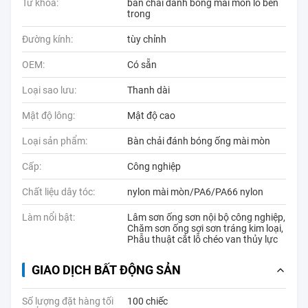
Từ khóa:
bàn chải đánh bóng mài mòn lỗ bên
trong
Đường kính:
tùy chỉnh
OEM:
Có sẵn
Loại sao lưu:
Thanh dài
Mật độ lông:
Mật độ cao
Loại sản phẩm:
Bàn chải đánh bóng ống mài mòn
Cấp:
Công nghiệp
Chất liệu dây tóc:
nylon mài mòn/PA6/PA66 nylon
Làm nổi bật:
Lâm sơn ống sơn nội bộ công nghiệp
,
Chăm sơn ống sợi sơn tráng kim loại
,
Phẫu thuật cắt lỗ chéo van thủy lực
GIAO DỊCH BẤT ĐỘNG SẢN
Số lượng đặt hàng tối
100 chiếc