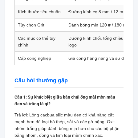
Kích thước tiêu chuẩn
Đường kính cọ 8 mm / 12 mm / 16
Tùy chọn Grit
Đánh bóng mịn 120 # / 180 # / 240 #
Các mục có thể tùy
Đường kính chổi, tổng chiều dài, độ
chỉnh
logo
Cấp công nghiệp
Gia công hạng nặng và sử dụng sản
Câu hỏi thường gặp
Câu 1: Sự khác biệt giữa bàn chải ống mài mòn màu
đen và trắng là gì?
Trả lời: Lông cacbua silic màu đen có khả năng cắt
mạnh hơn để loại bỏ thép, sắt và các gờ nặng. Oxit
nhôm trắng giúp đánh bóng mịn hơn cho các bộ phận
bằng nhôm, đồng và kim loại mềm chính xác.