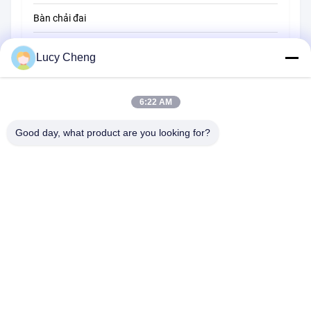
Bàn chải đai
Bàn chải làm sạch dây
Lucy Cheng
Bàn chải quét
6:22 AM
Hạt chải cốc
Bàn chải đầu dây
Good day, what product are you looking for?
Tòa nhà 1510, Tòa nhà B, JINGU GUANGCHANG, Đường XIZANG,
Hợp Phì 230601, An Huy, Trung Quốc
Điện thoại:
86-551-62759391
E-mail:
matthew@tdfbrush.com
Trang Chủ
Các Sản Phẩm
Về Chúng Tôi
Tham Quan Nhà Máy