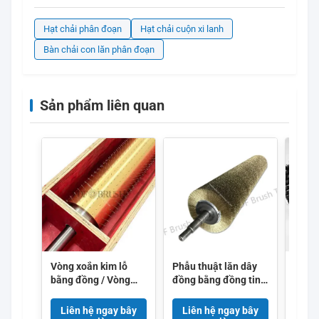
Hạt chải phân đoạn
Hạt chải cuộn xi lanh
Bàn chải con lăn phân đoạn
Sản phẩm liên quan
Vòng xoắn kim lỗ
Phẫu thuật lăn dây
Bàn c
bằng đồng / Vòng
đồng bằng đồng tinh
lông 
xoắn kim lỗ vi mô cho
khiết cao với cuộn
ngoằ
phim nhựa
dây xoắn ốc liên tục
phân
Liên hệ ngay bây
Liên hệ ngay bây
Liê