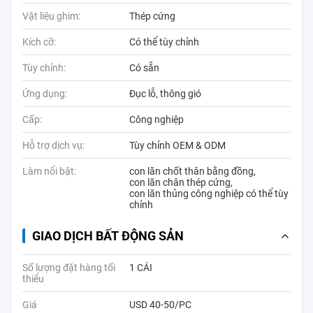
Vật liệu ghim:
Thép cứng
Kích cỡ:
Có thể tùy chỉnh
Tùy chỉnh:
Có sẵn
Ứng dụng:
Đục lỗ, thông gió
Cấp:
Công nghiệp
Hỗ trợ dịch vụ:
Tùy chỉnh OEM & ODM
Làm nổi bật:
con lăn chốt thân bằng đồng
,
con lăn chân thép cứng
,
con lăn thủng công nghiệp có thể tùy
chỉnh
GIAO DỊCH BẤT ĐỘNG SẢN
Số lượng đặt hàng tối
1 CÁI
thiểu
Giá
USD 40-50/PC