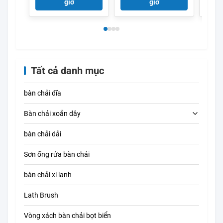
để đánh bóng kim
sạch 
giờ
giờ
loại tùy chỉnh
nghi
Tất cả danh mục
bàn chải đĩa
Bàn chải xoắn dây
bàn chải dải
Bàn chải làm sạch ống
Sơn ống rửa bàn chải
Bàn chải làm sạch rơm
bàn chải xi lanh
Lath Brush
Vòng xách bàn chải bọt biển