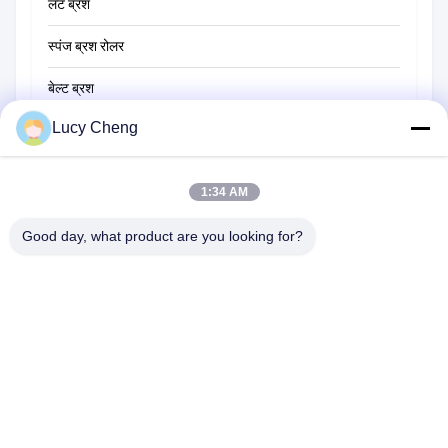
लट ब्रश
स्पंज ब्रश रोलर
बेल्ट ब्रश
Lucy Cheng
रस्सी सफाई ब्रश
सवार ब्रश
1:34 AM
कप ब्रश
Good day, what product are you looking for?
तार अंत ब्रश
1510 बिल्डिंग बी जिंगू गुआंगचांग XIZANG RD HEFEI 230601 ANHUI CHINA
टेलीफोन:
86-551-62759391
ईमेल:
matthew@tdfbrush.com