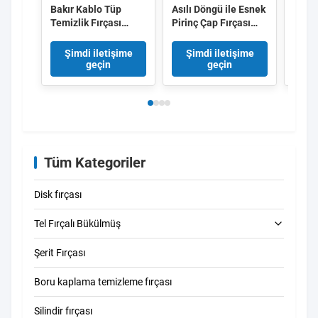
Bakır Kablo Tüp
Asılı Döngü ile Esnek
Elekt
Temizlik Fırçası
Pirinç Çap Fırçası
duman
Dönmüş Kök İç Delik
Kazan Eşanjörü Sıhhi
özelle
Deburr Fırçası Tüp,
Tesisat İç Duvar Pas
304 p
Şimdi iletişime
Şimdi iletişime
Şi
Kalıp, Hidrolik Port,
Oksit Giderme için
baca 
geçin
geçin
Çiziksiz Anti-İskik
Endüstriyel Boru
Küçük Bor Fırçası
Temizleme Fırçası
Seti
Tüm Kategoriler
Disk fırçası
Tel Fırçalı Bükülmüş
Şerit Fırçası
Tüp temizleme fırçası
Boru kaplama temizleme fırçası
Saman temizleme fırçası
Silindir fırçası