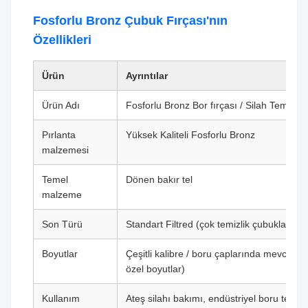
Fosforlu Bronz Çubuk Fırçası'nın
Özellikleri
Ürün
Ayrıntılar
Ürün Adı
Fosforlu Bronz Bor fırçası / Silah Temizlik 
Pırlanta
Yüksek Kaliteli Fosforlu Bronz
malzemesi
Temel
Dönen bakır tel
malzeme
Son Türü
Standart Filtred (çok temizlik çubukları iç
Boyutlar
Çeşitli kalibre / boru çaplarında mevcut (i
özel boyutlar)
Kullanım
Ateş silahı bakımı, endüstriyel boru temizl