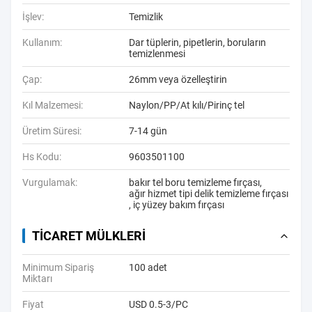
İşlev:
Temizlik
Kullanım:
Dar tüplerin, pipetlerin, boruların
temizlenmesi
Çap:
26mm veya özelleştirin
Kıl Malzemesi:
Naylon/PP/At kılı/Pirinç tel
Üretim Süresi:
7-14 gün
Hs Kodu:
9603501100
Vurgulamak:
bakır tel boru temizleme fırçası
,
ağır hizmet tipi delik temizleme fırçası
,
iç yüzey bakım fırçası
TICARET MÜLKLERI
Minimum Sipariş
100 adet
Miktarı
Fiyat
USD 0.5-3/PC