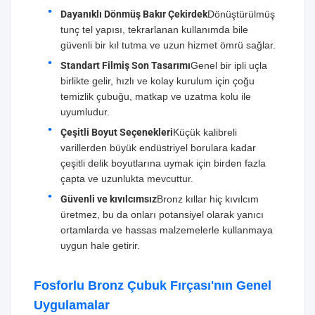
Dayanıklı Dönmüş Bakır Çekirdek
Dönüştürülmüş
tunç tel yapısı, tekrarlanan kullanımda bile
güvenli bir kıl tutma ve uzun hizmet ömrü sağlar.
Standart Filmiş Son Tasarımı
Genel bir ipli uçla
birlikte gelir, hızlı ve kolay kurulum için çoğu
temizlik çubuğu, matkap ve uzatma kolu ile
uyumludur.
Çeşitli Boyut Seçenekleri
Küçük kalibreli
varillerden büyük endüstriyel borulara kadar
çeşitli delik boyutlarına uymak için birden fazla
çapta ve uzunlukta mevcuttur.
Güvenli ve kıvılcımsız
Bronz kıllar hiç kıvılcım
üretmez, bu da onları potansiyel olarak yanıcı
ortamlarda ve hassas malzemelerle kullanmaya
uygun hale getirir.
Fosforlu Bronz Çubuk Fırçası'nın Genel
Uygulamalar