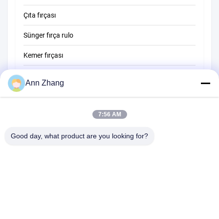
Çıta fırçası
Sünger fırça rulo
Kemer fırçası
İp temizleme fırçası
Ann Zhang
Süpürge fırçası
7:56 AM
fincan fırçası
Kablo Sonu Fırça
Good day, what product are you looking for?
1510 Binası B JINGU GUANGCHANG XIZANG RD HEFEI 230601
ANHUI ÇİN