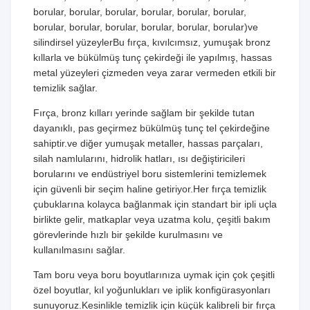
borular, borular, borular, borular, borular, borular,
borular, borular, borular, borular, borular, borular)ve
silindirsel yüzeylerBu fırça, kıvılcımsız, yumuşak bronz
kıllarla ve bükülmüş tunç çekirdeği ile yapılmış, hassas
metal yüzeyleri çizmeden veya zarar vermeden etkili bir
temizlik sağlar.
Fırça, bronz kılları yerinde sağlam bir şekilde tutan
dayanıklı, pas geçirmez bükülmüş tunç tel çekirdeğine
sahiptir.ve diğer yumuşak metaller, hassas parçaları,
silah namlularını, hidrolik hatları, ısı değiştiricileri
borularını ve endüstriyel boru sistemlerini temizlemek
için güvenli bir seçim haline getiriyor.Her fırça temizlik
çubuklarına kolayca bağlanmak için standart bir ipli uçla
birlikte gelir, matkaplar veya uzatma kolu, çeşitli bakım
görevlerinde hızlı bir şekilde kurulmasını ve
kullanılmasını sağlar.
Tam boru veya boru boyutlarınıza uymak için çok çeşitli
özel boyutlar, kıl yoğunlukları ve iplik konfigürasyonları
sunuyoruz.Kesinlikle temizlik için küçük kalibreli bir fırça