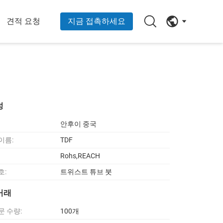
견적 요청
지금 접촉하세요
성
안후이 중국
이름:
TDF
Rohs,REACH
호:
트위스트 튜브 붓
거래
문 수량:
100개