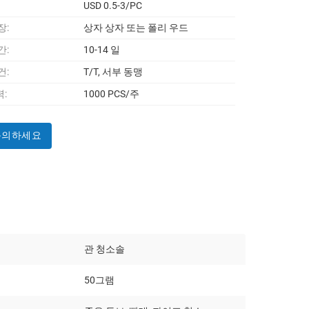
USD 0.5-3/PC
장:
상자 상자 또는 폴리 우드
간:
10-14 일
건:
T/T, 서부 동맹
:
1000 PCS/주
문의하세요
관 청소솔
50그램