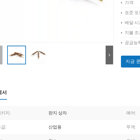
가격:
표준 포
배달 시
지불 조
공급능력
지금 
세서
패키지:
판지 상자
예어:
급:
산업용
무게: