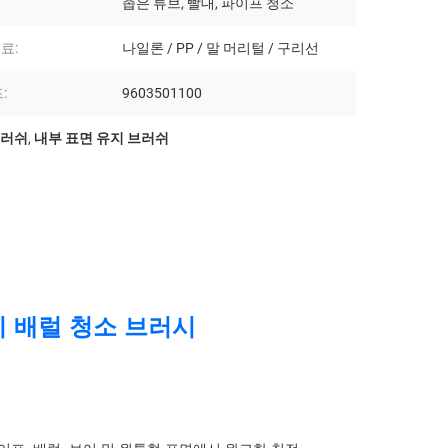
좁은 튜브, 빨대, 파이프 청소
료:
나일론 / PP / 말 머리털 / 구리선
:
9603501100
브러쉬
,
내부 표면 유지 브러쉬
기 배럴 청소 브러시