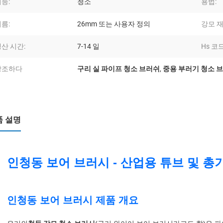
능:
청소
용법:
름:
26mm 또는 사용자 정의
강모 재
산 시간:
7-14 일
Hs 코드
강조하다
구리 실 파이프 청소 브러쉬
,
중용 부러기 청소 
품 설명
인청동 보어 브러시 - 산업용 튜브 및 총
인청동 보어 브러시 제품 개요