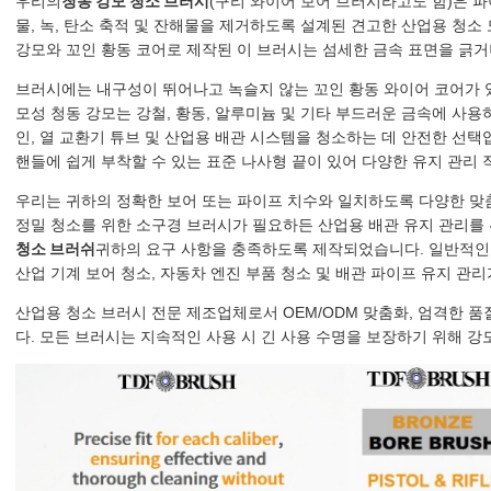
우리의
청동 강모 청소 브러시
(구리 와이어 보어 브러시라고도 함)은 파
물, 녹, 탄소 축적 및 잔해물을 제거하도록 설계된 견고한 산업용 청
강모와 꼬인 황동 코어로 제작된 이 브러시는 섬세한 금속 표면을 긁
브러시에는 내구성이 뛰어나고 녹슬지 않는 꼬인 황동 와이어 코어가 
모성 청동 강모는 강철, 황동, 알루미늄 및 기타 부드러운 금속에 사용
인, 열 교환기 튜브 및 산업용 배관 시스템을 청소하는 데 안전한 선택
핸들에 쉽게 부착할 수 있는 표준 나사형 끝이 있어 다양한 유지 관리
우리는 귀하의 정확한 보어 또는 파이프 치수와 일치하도록 다양한 맞춤
정밀 청소를 위한 소구경 브러시가 필요하든 산업용 배관 유지 관리를
청소 브러쉬
귀하의 요구 사항을 충족하도록 제작되었습니다. 일반적인 응
산업 기계 보어 청소, 자동차 엔진 부품 청소 및 배관 파이프 유지 관
산업용 청소 브러시 ​​전문 제조업체로서 OEM/ODM 맞춤화, 엄격한 
다. 모든 브러시는 지속적인 사용 시 긴 사용 수명을 보장하기 위해 강