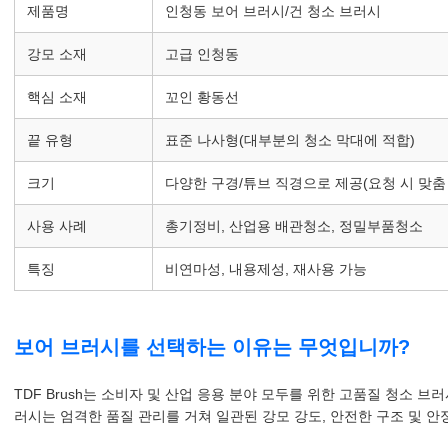
제품명
인청동 보어 브러시/건 청소 브러시
강모 소재
고급 인청동
핵심 소재
꼬인 황동선
끝 유형
표준 나사형(대부분의 청소 막대에 적합)
크기
다양한 구경/튜브 직경으로 제공(요청 시 맞춤
사용 사례
총기정비, 산업용 배관청소, 정밀부품청소
특징
비연마성, 내용제성, 재사용 가능
보어 브러시를 선택하는 이유는 무엇입니까?
TDF Brush는 소비자 및 산업 응용 분야 모두를 위한 고품질 청소 브러
러시는 엄격한 품질 관리를 거쳐 일관된 강모 강도, 안전한 구조 및 