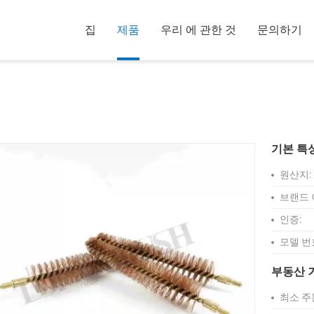
집
제품
우리 에 관한 것
문의하기
기본 특
원산지:
브랜드 
인증:
모델 번
부동산 
최소 주