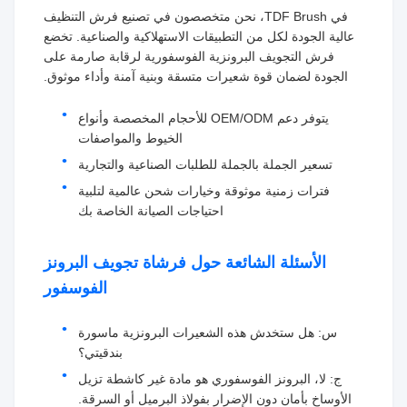
في TDF Brush، نحن متخصصون في تصنيع فرش التنظيف
عالية الجودة لكل من التطبيقات الاستهلاكية والصناعية. تخضع
فرش التجويف البرونزية الفوسفورية لرقابة صارمة على
الجودة لضمان قوة شعيرات متسقة وبنية آمنة وأداء موثوق.
يتوفر دعم OEM/ODM للأحجام المخصصة وأنواع
الخيوط والمواصفات
تسعير الجملة بالجملة للطلبات الصناعية والتجارية
فترات زمنية موثوقة وخيارات شحن عالمية لتلبية
احتياجات الصيانة الخاصة بك
الأسئلة الشائعة حول فرشاة تجويف البرونز
الفوسفور
س: هل ستخدش هذه الشعيرات البرونزية ماسورة
بندقيتي؟
ج: لا، البرونز الفوسفوري هو مادة غير كاشطة تزيل
الأوساخ بأمان دون الإضرار بفولاذ البرميل أو السرقة.