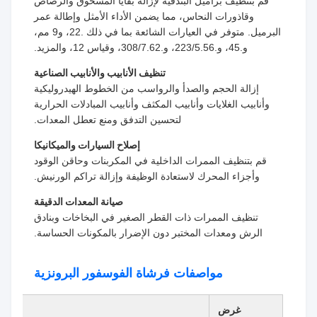
قم بتنظيف براميل البندقية لإزالة بقايا المسحوق والرصاص
وقاذورات النحاس، مما يضمن الأداء الأمثل وإطالة عمر
البرميل. متوفر في العيارات الشائعة بما في ذلك .22، و9 مم،
و.45، و.223/5.56، و.308/7.62، وقياس 12، والمزيد.
تنظيف الأنابيب والأنابيب الصناعية
إزالة الحجم والصدأ والرواسب من الخطوط الهيدروليكية
وأنابيب الغلايات وأنابيب المكثف وأنابيب المبادلات الحرارية
لتحسين التدفق ومنع تعطل المعدات.
إصلاح السيارات والميكانيكا
قم بتنظيف الممرات الداخلية في المكربنات وحاقن الوقود
وأجزاء المحرك لاستعادة الوظيفة وإزالة تراكم الورنيش.
صيانة المعدات الدقيقة
تنظيف الممرات ذات القطر الصغير في البخاخات وبنادق
الرش ومعدات المختبر دون الإضرار بالمكونات الحساسة.
مواصفات فرشاة الفوسفور البرونزية
غرض