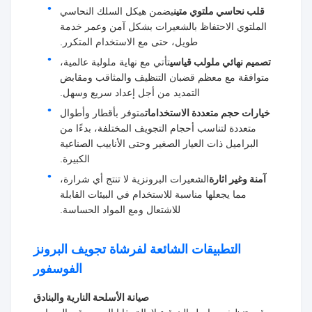
قلب نحاسي ملتوي متين
يضمن هيكل السلك النحاسي
الملتوي الاحتفاظ بالشعيرات بشكل آمن وعمر خدمة
طويل، حتى مع الاستخدام المتكرر.
تصميم نهائي ملولب قياسي
تأتي مع نهاية ملولبة عالمية،
متوافقة مع معظم قضبان التنظيف والمثاقب ومقابض
التمديد من أجل إعداد سريع وسهل.
خيارات حجم متعددة الاستخدامات
متوفر بأقطار وأطوال
متعددة لتناسب أحجام التجويف المختلفة، بدءًا من
البراميل ذات العيار الصغير وحتى الأنابيب الصناعية
الكبيرة.
آمنة وغير اثارة
الشعيرات البرونزية لا تنتج أي شرارة،
مما يجعلها مناسبة للاستخدام في البيئات القابلة
للاشتعال ومع المواد الحساسة.
التطبيقات الشائعة لفرشاة تجويف البرونز
الفوسفور
صيانة الأسلحة النارية والبنادق