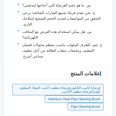
س: ما هو حجم الفرشاة التي أحتاجها لبندقيتي؟
ج: نحن نقدم فرشًا بجميع العيارات الشائعة؛ يرجى
التحقق من المواصفات لتحديد الحجم الصحيح لسلاحك
الناري.
س: هل يمكن استخدام هذه الفرش مع المثاقب
الكهربائية؟
ج: نعم، الطرف الملولب يناسب معظم محولات قضبان
التنظيف وملحقات مثقاب الطاقة من أجل تنظيف
صناعي أسرع.
علامات المنتج
فرشاة أنابيب النايلون,فرشاة تنظيف أنابيب الفولاذ المقاوم
للصدأ,فرشاة تنظيف الأنابيب
Stainless Steel Pipe Cleaning Brush
Pipe Cleaning Brush