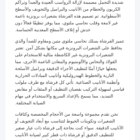
شديدة التحمل مصممة لإزالة الرواسب العنيدة والصدأ وتراكم
الكربون والحطام من الأنابيب والبراميل والتجويف والأسطح
الأسطوانية. تم تصميم هذه الفرشاة بشعيرات برونزية ناعمة
غير لامعة وقلب نحاسي ملتوي، مما يوفر تنظيفًا فعالاً دون
خدش أو إتلاف الأسطح المعدنية الحساسة.
تتميز الفرشاة بسلك نحاسي ملتوي متين ومقاوم للصدأ والذي
يحافظ على الشعيرات البرونزية في مكانها بشكل آمن. تعتبر
الشعيرات البرونزية غير الكاشطة مثالية للاستخدام على
الفولاذ والنحاس والألومنيوم والمعادن الناعمة الأخرى، مما
يجعلها خيارًا آمنًا لتنظيف الأجزاء الدقيقة وبراميل الأسلحة
النارية والخطوط الهيدروليكية وأنابيب المبادلات الحرارية
وأنظمة الأنابيب الصناعية. تأتي كل فرشاة مع طرف ملولب
قياسي لسهولة التركيب بقضبان التنظيف أو المثقاب أو مقابض
التمديد، مما يسمح بالإعداد السريع والاستخدام في مهام
الصيانة المختلفة.
نحن نقدم مجموعة واسعة من الأحجام المخصصة وكثافات
الشعيرات وتكوينات الخيوط لتتناسب مع أبعاد التجويف أو
الأنابيب الدقيقة. سواء كنت بحاجة إلى فرشاة ذات عيار صغير
للتنظيف الدقيق أو فرشاة ذات قطر كبير لصيانة الأنابيب