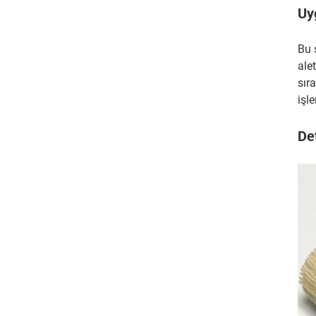
Uy
Bu 
ale
sır
işle
De