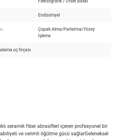
Fleksografik / Ofset Baskı
Endüstriyel
u:
Çapak Alma/Parlatma/Yüzey
İşleme
alama uç fırçası
ıklı seramik fiber abrasifleri içeren profesyonel bir
iliyeti ve verimli öğütme gücü sağlarGeleneksel