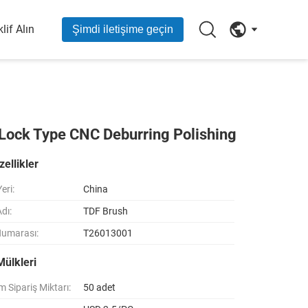
lif Alın
Şimdi iletişime geçin
 Lock Type CNC Deburring Polishing
ellikler
eri:
China
dı:
TDF Brush
Numarası:
T26013001
Mülkleri
 Sipariş Miktarı:
50 adet