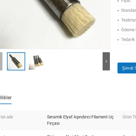
Fiyat:
Standar
Teslimat
Ödeme K
Tedarik
Şimdi 
likler
rün adı:
Seramik Elyaf Aşındırıcı Filament Uç
Ürün Ti
Fırçası