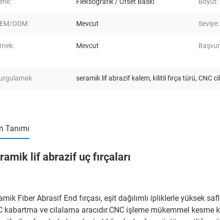
enk:
Fleksografik / Ofset Baskı
Boyut:
EM/ODM:
Mevcut
Seviye:
rnek:
Mevcut
Başvur
urgulamak
seramik lif abrazif kalem
,
kilitli fırça türü
,
CNC cil
n Tanımı
ramik lif abrazif uç fırçaları
amik Fiber Abrasif End fırçası, eşit dağılımlı ipliklerle yüksek safl
 kabartma ve cilalama aracıdır.CNC işleme mükemmel kesme kab