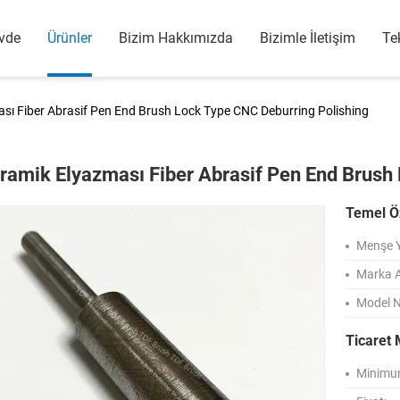
vde
Ürünler
Bizim Hakkımızda
Bizimle İletişim
Tek
sı Fiber Abrasif Pen End Brush Lock Type CNC Deburring Polishing
ramik Elyazması Fiber Abrasif Pen End Brush
Temel Öz
Menşe Y
Marka A
Model 
Ticaret 
Minimum