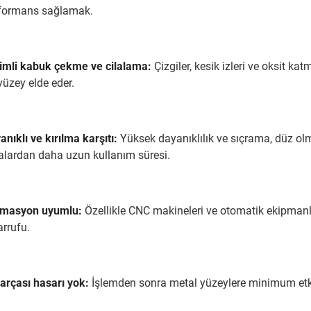
formans sağlamak.
imli kabuk çekme ve cilalama:
Çizgiler, kesik izleri ve oksit ka
 yüzey elde eder.
anıklı ve kırılma karşıtı:
Yüksek dayanıklılık ve sıçrama, düz olm
çalardan daha uzun kullanım süresi.
masyon uyumlu:
Özellikle CNC makineleri ve otomatik ekipmanla
arrufu.
parçası hasarı yok:
İşlemden sonra metal yüzeylere minimum etki,