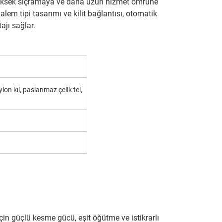
ğe, yüksek sıçramaya ve daha uzun hizmet ömrüne
alem tipi tasarımı ve kilit bağlantısı, otomatik
ajı sağlar.
ylon kıl, paslanmaz çelik tel,
için güçlü kesme gücü, eşit öğütme ve istikrarlı