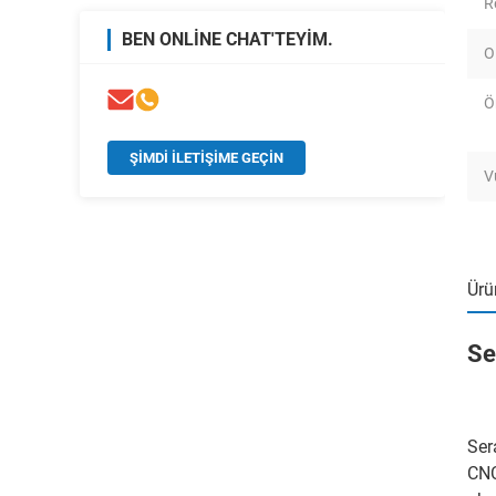
R
BEN ONLINE CHAT'TEYIM.
O
Ö
ŞIMDI ILETIŞIME GEÇIN
V
Ürü
Se
Ser
CNC