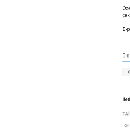
Öze
çek
E-p
Ürün
G
İlet
TA
İlgil