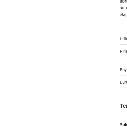
abr
sah
eki
Ürü
Pır
Boy
Dür
Te
Yük