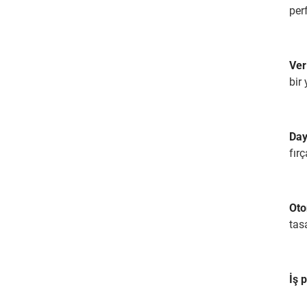
per
Ver
bir
Day
fır
Oto
tas
İş 