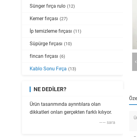
Sünger fırça rulo
(12)
Kemer fırçası
(27)
İp temizleme fırçası
(11)
Süpürge fırçası
(10)
fincan fırçası
(6)
Kablo Sonu Fırça
(13)
NE DEDILER?
Özel
Ürün tasarımında ayrıntılara olan
dikkatleri onları gerçekten farklı kılıyor.
Ü
—— sara