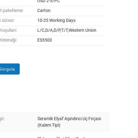
USD 2-5/PC
t paketleme:
Carton
 süresi:
10-25 Working Days
oşulları:
L/C,D/A,D/P,T/T,Western Union
 Yeteneği:
ES5500
Sorgula
pi:
Seramik Elyaf Aşındırıcı Uç Fırçası
(Kalem Tipi)