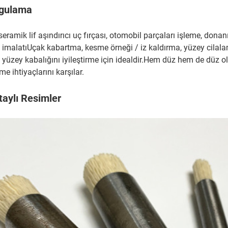
gulama
seramik lif aşındırıcı uç fırçası, otomobil parçaları işleme, don
t imalatıUçak kabartma, kesme örneği / iz kaldırma, yüzey cilala
a yüzey kabalığını iyileştirme için idealdir.Hem düz hem de düz o
me ihtiyaçlarını karşılar.
taylı Resimler