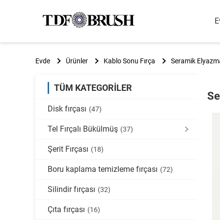
E
Evde
Ürünler
Kablo Sonu Fırça
Seramik Elyazma
TÜM KATEGORILER
Se
Disk fırçası
(47)
Tel Fırçalı Bükülmüş
(37)
Şerit Fırçası
(18)
Boru kaplama temizleme fırçası
(72)
Silindir fırçası
(32)
Çıta fırçası
(16)