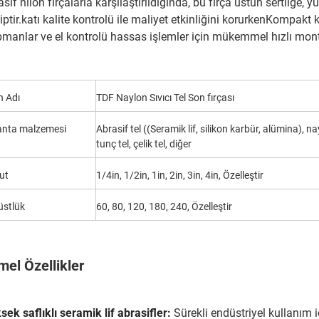
asif nilon fırçalarla karşılaştırıldığında, bu fırça üstün sertli
iptir.katı kalite kontrolü ile maliyet etkinliğini korurkenKompakt k
pmanlar ve el kontrolü hassas işlemler için mükemmel hızlı mont
n Adı
TDF Naylon Sıvıcı Tel Son fırçası
lanta malzemesi
Abrasif tel ((Seramik lif, silikon karbür, alümina), na
tunç tel, çelik tel, diğer
ut
1/4in, 1/2in, 1in, 2in, 3in, 4in, Özelleştir
üstlük
60, 80, 120, 180, 240, Özelleştir
mel Özellikler
sek saflıklı seramik lif abrasifler:
Sürekli endüstriyel kullanım 