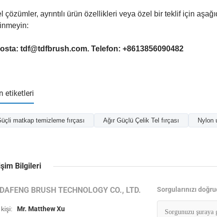
l çözümler, ayrıntılı ürün özellikleri veya özel bir teklif için aşa
inmeyin:
osta: tdf@tdfbrush.com. Telefon: +8613856090482
 etiketleri
üçli matkap temizleme fırçası
Ağır Güçlü Çelik Tel fırçası
Nylon u
işim Bilgileri
IDAFENG BRUSH TECHNOLOGY CO., LTD.
Sorgularınızı doğru
i kişi:
Mr. Matthew Xu