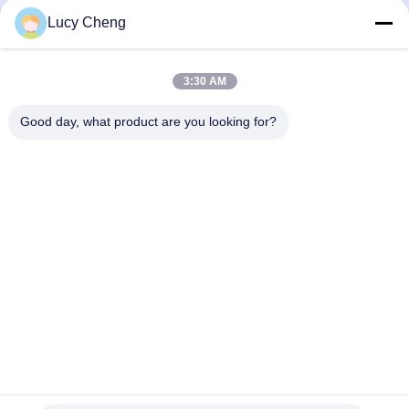
Szczotka do czyszczenia liny
Lucy Cheng
Pędzel zamiatający
3:30 AM
szczotka do kubków
Szczotka z końca drutu
Good day, what product are you looking for?
1510 Budynek B JINGU GUANGCHANG XIZANG RD HEFEI 230601
ANHUI CHINY
Tel:
86-551-62759391
E-mail:
matthew@tdfbrush.com
Do Domu
Produkty
O Nas
Wycieczka Po Fabryce
Kontrola Jakości
Skontaktuj Się Z Nami
Poproś O Wycenę