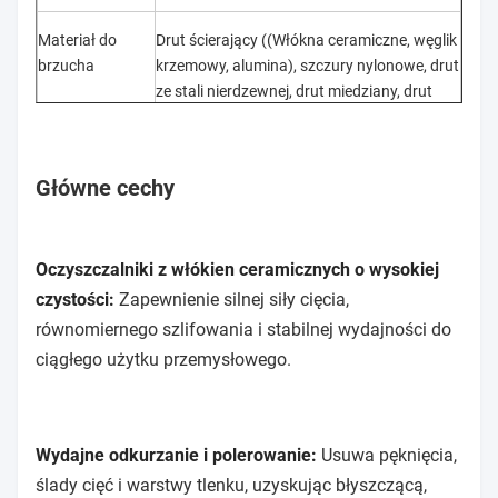
Materiał do
Drut ścierający ((Włókna ceramiczne, węglik
brzucha
krzemowy, alumina), szczury nylonowe, drut
ze stali nierdzewnej, drut miedziany, drut
stalowy, inne
Wielkość
1/4in, 1/2in, 1in, 2in, 3in, 4in, dostosować
Główne cechy
Odwaga
60, 80, 120, 180, 240, dostosować
Oczyszczalniki z włókien ceramicznych o wysokiej
czystości:
Zapewnienie silnej siły cięcia,
równomiernego szlifowania i stabilnej wydajności do
ciągłego użytku przemysłowego.
Wydajne odkurzanie i polerowanie:
Usuwa pęknięcia,
ślady cięć i warstwy tlenku, uzyskując błyszczącą,