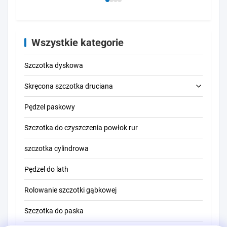
powierzchnią
z podstawą
sześciokątną
Wszystkie kategorie
Szczotka dyskowa
Skręcona szczotka druciana
Pędzel paskowy
Szczotka do czyszczenia rur
Szczotka do czyszczenia powłok rur
Szczotka do czyszczenia słomy
szczotka cylindrowa
Pędzel do lath
Rolowanie szczotki gąbkowej
Szczotka do paska