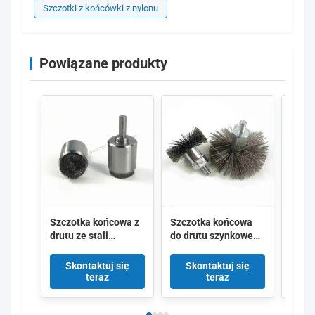
Szczotki z końcówki z nylonu
Powiązane produkty
Szczotka końcowa z
Szczotka końcowa
Szczo
drutu ze stali
do drutu szynkowego
ścier
nierdzewnej do
ze stali nierdzewnej
konf
precyzyjnego
z przędzą do
szczo
Skontaktuj się
Skontaktuj się
Sk
odgrzewania z
precyzyjnego
grato
teraz
teraz
dostosowalną
odkręcania i
usuwa
średnicą płaską
czyszczenia otworów
szlif