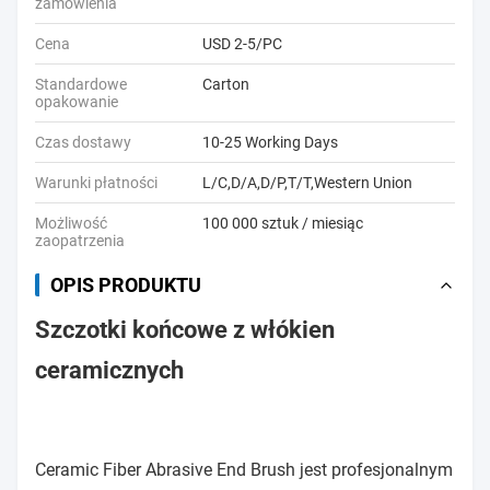
zamówienia
Cena
USD 2-5/PC
Standardowe
Carton
opakowanie
Czas dostawy
10-25 Working Days
Warunki płatności
L/C,D/A,D/P,T/T,Western Union
Możliwość
100 000 sztuk / miesiąc
zaopatrzenia
OPIS PRODUKTU
Szczotki końcowe z włókien
ceramicznych
Ceramic Fiber Abrasive End Brush jest profesjonalnym