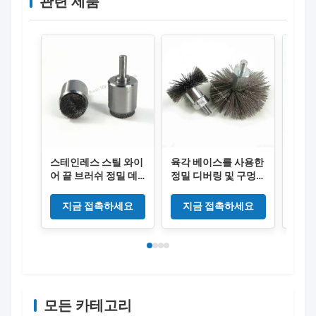
관련 제품
스테인레스 스틸 와이
육각 베이스를 사용한
가려진
어 끝 브러쉬 정밀 데
정밀 디버링 및 구멍
러쉬
버링
청소를 위한 스테인레
스 스틸 스레드 생크
지금 접촉하세요
지금 접촉하세요
지
와이어 엔드 브러시
모든 카테고리