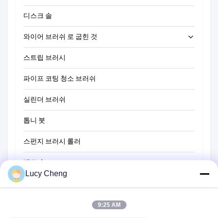
디스크 솔
와이어 브러쉬 로 굽힌 것
스트립 브러시
관 청소솔
파이프 코팅 청소 브러쉬
가치없는 세정 브러시
실린더 브러쉬
톱니 붓
스펀지 브러시 롤러
벨트 솔
Lucy Cheng
로프 청소 브러시
스위퍼 브러시
9:25 AM