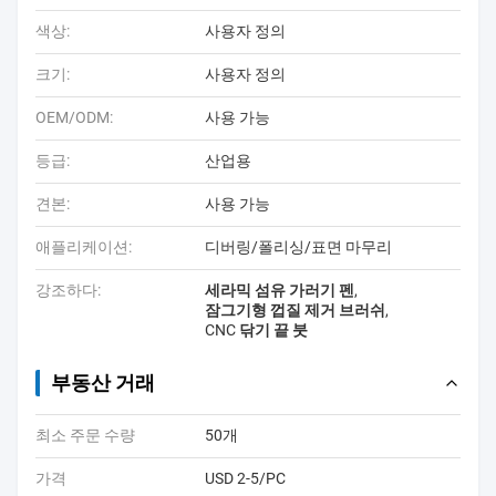
색상:
사용자 정의
크기:
사용자 정의
OEM/ODM:
사용 가능
등급:
산업용
견본:
사용 가능
애플리케이션:
디버링/폴리싱/표면 마무리
강조하다:
세라믹 섬유 가러기 펜
,
잠그기형 껍질 제거 브러쉬
,
CNC 닦기 끝 붓
부동산 거래
최소 주문 수량
50개
가격
USD 2-5/PC