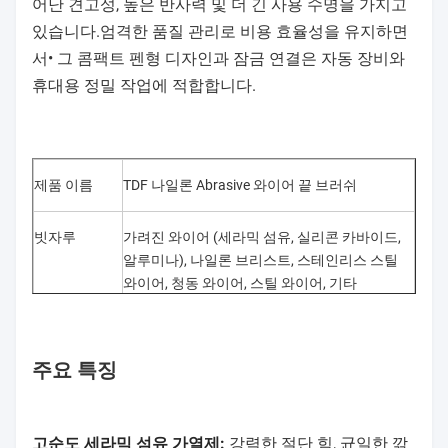
어난 견고성, 높은 반사력 및 더 긴 사용 수명을 가지고
있습니다.엄격한 품질 관리로 비용 효율성을 유지하면
서• 그 콤팩트 펜형 디자인과 잠금 연결은 자동 장비와
휴대용 정밀 작업에 적합합니다.
제품 이름
TDF 나일론 Abrasive 와이어 끝 브러쉬
빗자루
가려진 와이어 (세라믹 섬유, 실리콘 카바이드,
알루미나), 나일론 브리스트, 스테인리스 스틸
와이어, 청동 와이어, 스틸 와이어, 기타
크기
1/4인치, 1/2인치, 1인치, 2인치, 3인치, 4인치
주요 특징
대담함
60, 80, 120, 180, 240, 사용자 정의
고순도 세라믹 섬유 가열제:
강력한 절단 힘, 균일한 깎