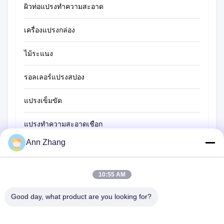
ผิวท่อแปรงทําความสะอาด
แปรงทำความสะอาดฟาง
เครื่องแปรงกล่อง
ไม้ระแนง
รอลเลอร์แปรงสปอง
แปรงเข็มขัด
แปรงทำความสะอาดเชือก
Ann Zhang
แปรงกวาด
แปรงทรงถ้วย
10:55 AM
แปรงลวด
Good day, what product are you looking for?