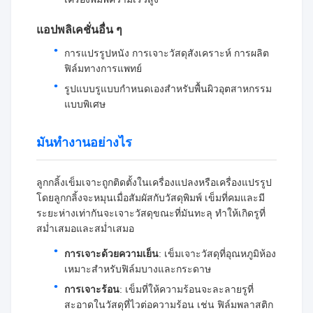
แอปพลิเคชั่นอื่น ๆ
การแปรรูปหนัง การเจาะวัสดุสังเคราะห์ การผลิต
ฟิล์มทางการแพทย์
รูปแบบรูแบบกำหนดเองสำหรับพื้นผิวอุตสาหกรรม
แบบพิเศษ
มันทำงานอย่างไร
ลูกกลิ้งเข็มเจาะถูกติดตั้งในเครื่องแปลงหรือเครื่องแปรรูป
โดยลูกกลิ้งจะหมุนเมื่อสัมผัสกับวัสดุพิมพ์ เข็มที่คมและมี
ระยะห่างเท่ากันจะเจาะวัสดุขณะที่มันทะลุ ทำให้เกิดรูที่
สม่ำเสมอและสม่ำเสมอ
การเจาะด้วยความเย็น
: เข็มเจาะวัสดุที่อุณหภูมิห้อง
เหมาะสำหรับฟิล์มบางและกระดาษ
การเจาะร้อน
: เข็มที่ให้ความร้อนจะละลายรูที่
สะอาดในวัสดุที่ไวต่อความร้อน เช่น ฟิล์มพลาสติก