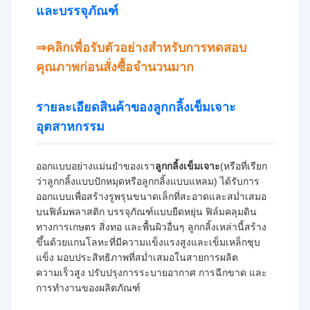
และบรรจุภัณฑ์
⇒คลิกเพื่อรับตัวอย่างสำหรับการทดสอบ
คุณภาพก่อนสั่งซื้อจำนวนมาก
รายละเอียดสินค้าของลูกกลิ้งเข็มเจาะ
อุตสาหกรรม
ออกแบบอย่างแม่นยำของเรา
ลูกกลิ้งเข็มเจาะ
(หรือที่เรียก
ว่าลูกกลิ้งแบบปักหมุดหรือลูกกลิ้งแบบแหลม) ได้รับการ
ออกแบบเพื่อสร้างรูพรุนขนาดเล็กที่สะอาดและสม่ำเสมอ
บนฟิล์มพลาสติก บรรจุภัณฑ์แบบยืดหยุ่น ฟิล์มคลุมดิน
ทางการเกษตร สิ่งทอ และพื้นผิวอื่นๆ ลูกกลิ้งเหล่านี้สร้าง
ขึ้นด้วยแกนโลหะที่มีความแข็งแรงสูงและเข็มเหล็กชุบ
แข็ง มอบประสิทธิภาพที่สม่ำเสมอในสายการผลิต
ความเร็วสูง ปรับปรุงการระบายอากาศ การฉีกขาด และ
การทำงานของผลิตภัณฑ์