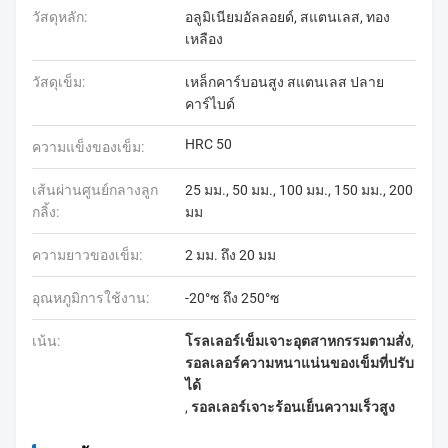
วัสดุหลัก:
อลูมิเนียมอัลลอยด์, สแตนเลส, ทอง
เหลือง
วัสดุเข็ม:
เหล็กคาร์บอนสูง สแตนเลส ปลาย
คาร์ไบด์
HRC 50
ความแข็งของเข็ม:
เส้นผ่านศูนย์กลางลูก
25 มม., 50 มม., 100 มม., 150 มม., 200
กลิ้ง:
มม
ความยาวของเข็ม:
2 มม. ถึง 20 มม
อุณหภูมิการใช้งาน:
-20°ซ ถึง 250°ซ
เน้น:
โรลเลอร์เข็มเจาะอุตสาหกรรมตามสั่ง
,
รอลเลอร์ความหนาแน่นของเข็มที่ปรับ
ได้
,
รอลเลอร์เจาะร้อนเย็นความเร็วสูง