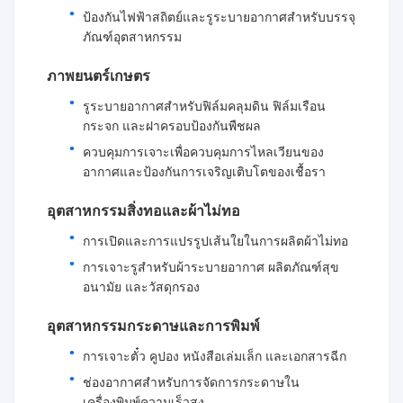
ป้องกันไฟฟ้าสถิตย์และรูระบายอากาศสำหรับบรรจุ
ภัณฑ์อุตสาหกรรม
ภาพยนตร์เกษตร
รูระบายอากาศสำหรับฟิล์มคลุมดิน ฟิล์มเรือน
กระจก และฝาครอบป้องกันพืชผล
ควบคุมการเจาะเพื่อควบคุมการไหลเวียนของ
อากาศและป้องกันการเจริญเติบโตของเชื้อรา
อุตสาหกรรมสิ่งทอและผ้าไม่ทอ
การเปิดและการแปรรูปเส้นใยในการผลิตผ้าไม่ทอ
การเจาะรูสำหรับผ้าระบายอากาศ ผลิตภัณฑ์สุข
อนามัย และวัสดุกรอง
อุตสาหกรรมกระดาษและการพิมพ์
การเจาะตั๋ว คูปอง หนังสือเล่มเล็ก และเอกสารฉีก
ช่องอากาศสำหรับการจัดการกระดาษใน
เครื่องพิมพ์ความเร็วสูง