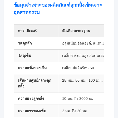
ข้อมูลจำเพาะของผลิตภัณฑ์ลูกกลิ้งเข็มเจาะ
อุตสาหกรรม
พารามิเตอร์
ตัวเลือกมาตรฐาน
วัสดุหลัก
อลูมิเนียมอัลลอยด์, สแตนเลส, ทอง
วัสดุเข็ม
เหล็กคาร์บอนสูง สแตนเลส ปลายคา
ความแข็งของเข็ม
เหล็กแผ่นรีดร้อน 50
เส้นผ่านศูนย์กลางลูก
25 มม., 50 มม., 100 มม., 150 มม.
กลิ้ง
ความยาวลูกกลิ้ง
10 มม. ถึง 3000 มม
ความยาวของเข็ม
2 มม. ถึง 20 มม