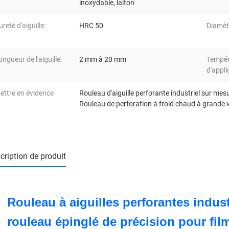
inoxydable, laiton
ureté d'aiguille:
HRC 50
Diamèt
ongueur de l'aiguille:
2 mm à 20 mm
Tempér
d'appli
ettre en évidence
Rouleau d'aiguille perforante industriel sur mes
Rouleau de perforation à froid chaud à grande 
cription de produit
Rouleau à aiguilles perforantes indust
rouleau épinglé de précision pour fil