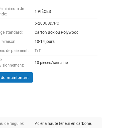
té minimum de
1 PIÈCES
nde:
5-200USD/PC
ge standard:
Carton Box ou Polywood
 livraison:
10-14 jours
ons de paiement:
T/T
é
10 pièces/semaine
visionnement:
de maintenant
u de l'aiguille:
Acier à haute teneur en carbone,