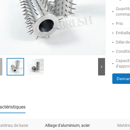
Quanti
comma
Prix:
Emballa
Délai de
Conditi
Capacit
d'appro
Deman
actéristiques
atériau de base:
Alliage d'aluminium, acier
Matéria