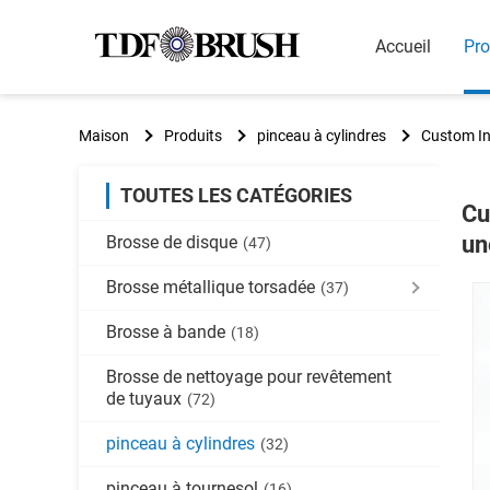
Accueil
Pro
Maison
Produits
pinceau à cylindres
Custom Ind
TOUTES LES CATÉGORIES
Cu
un
Brosse de disque
(47)
Brosse métallique torsadée
(37)
Brosse à bande
(18)
Brosse de nettoyage pour revêtement
de tuyaux
(72)
pinceau à cylindres
(32)
pinceau à tournesol
(16)