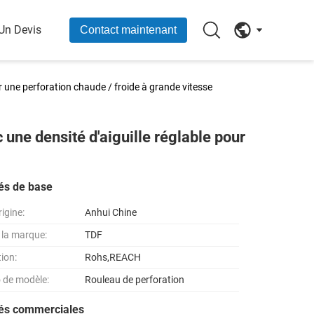
Un Devis
Contact maintenant
r une perforation chaude / froide à grande vitesse
 une densité d'aiguille réglable pour
és de base
rigine:
Anhui Chine
la marque:
TDF
tion:
Rohs,REACH
 de modèle:
Rouleau de perforation
tés commerciales