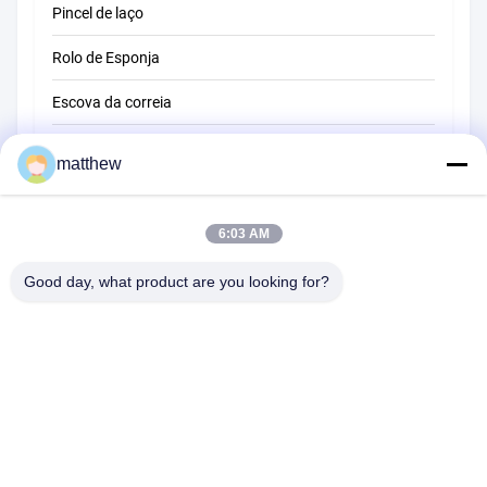
Pincel de laço
Rolo de Esponja
Escova da correia
Escova de limpeza de corda
matthew
Escova de varredura
6:03 AM
escova do copo
Escova de extremidade de arame
Good day, what product are you looking for?
1510 Edifício B JINGU GUANGCHANG XIZANG RD HEFEI 230601
ANHUI CHINA
Telefone:
86-551-62759391