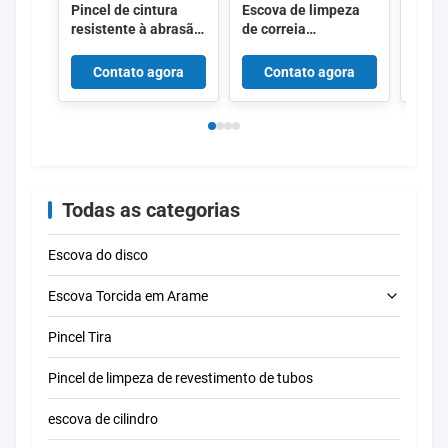
Pincel de cintura
Escova de limpeza
Escov
de cerdas e
resistente à abrasão
de correia
trans
densidades
para acabamento de
transportadora de
nylon
superfície Pincel de
nylon resistente ao
limpe
Contato agora
Contato agora
C
limpeza de cintura
desgaste com base
eletr
de nylon flexível
de borracha ou PVC
Todas as categorias
Escova do disco
Escova Torcida em Arame
Pincel Tira
escova de limpeza do tubo
Pincel de limpeza de revestimento de tubos
escova de limpeza da palha
escova de cilindro