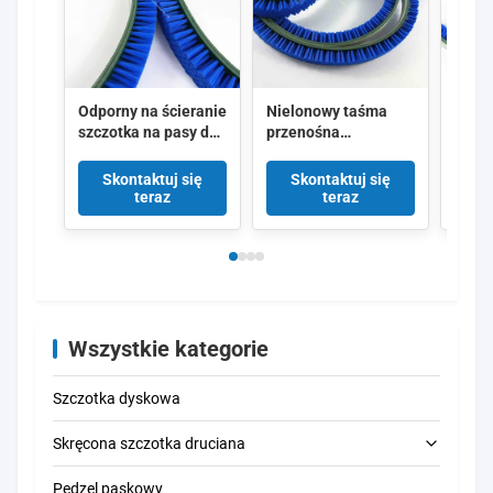
gęstościach
Odporny na ścieranie
Nielonowy taśma
Szczo
szczotka na pasy do
przenośna
taśmo
wykończenia
czyszcząca szczotkę
do cz
powierzchni
odporną na zużycie z
płyte
Skontaktuj się
Skontaktuj się
Sk
Elastyczna szczotka
gumową lub PVC
elekt
teraz
teraz
do czyszczenia
podstawą
pasów nylonowych
Wszystkie kategorie
Szczotka dyskowa
Skręcona szczotka druciana
Pędzel paskowy
Szczotka do czyszczenia rur