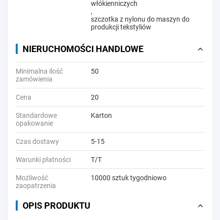
włókienniczych
,
szczotka z nylonu do maszyn do
produkcji tekstyliów
NIERUCHOMOŚCI HANDLOWE
Minimalna ilość
50
zamówienia
Cena
20
Standardowe
Karton
opakowanie
Czas dostawy
5-15
Warunki płatności
T/T
Możliwość
10000 sztuk tygodniowo
zaopatrzenia
OPIS PRODUKTU