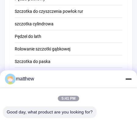
Szczotka do czyszczenia powłok rur
Szczotka do czyszczenia słomy
szczotka cylindrowa
Pędzel do lath
Rolowanie szczotki gąbkowej
Szczotka do paska
Szczotka do czyszczenia liny
matthew
Pędzel zamiatający
5:41 PM
szczotka do kubków
Szczotka z końca drutu
Good day, what product are you looking for?