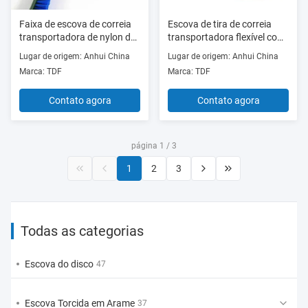
Faixa de escova de correia
Escova de tira de correia
transportadora de nylon de
transportadora flexível com
alta resistência para
cerdas de nylon e base de
Lugar de origem: Anhui China
Lugar de origem: Anhui China
sistemas de manuseio de
borracha para limpeza
Marca: TDF
Marca: TDF
materiais
Contato agora
Contato agora
página 1 / 3
1
2
3
Todas as categorias
Escova do disco
47
Escova Torcida em Arame
37