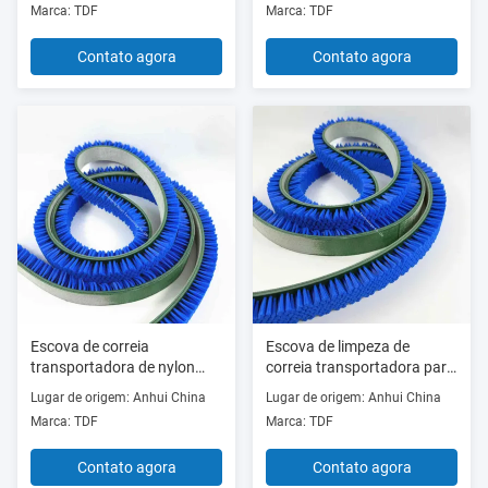
Marca: TDF
Marca: TDF
de nylon flexível
borracha ou PVC
Contato agora
Contato agora
Escova de correia
Escova de limpeza de
transportadora de nylon
correia transportadora para
resistente para limpeza de
serviço pesado, remoção de
Lugar de origem: Anhui China
Lugar de origem: Anhui China
PCB de eletrônicos
detritos, escova de limpeza
Marca: TDF
Marca: TDF
industrial de nylon
Contato agora
Contato agora