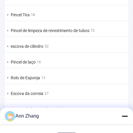
Pincel Tira
18
Pincel de limpeza de revestimento de tubos
72
escova de cilindro
32
Pincel de laço
16
Rolo de Esponja
12
Escova da correia
27
Escova de limpeza de corda
11
Ann Zhang
Escova de varredura
10