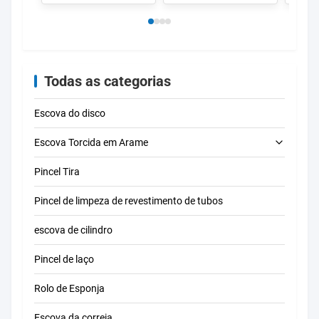
filme de plástico
polimento de metal
limpe
personalizável
trans
indus
Todas as categorias
Escova do disco
Escova Torcida em Arame
Pincel Tira
escova de limpeza do tubo
Pincel de limpeza de revestimento de tubos
escova de limpeza da palha
escova de cilindro
Pincel de laço
Rolo de Esponja
Escova da correia