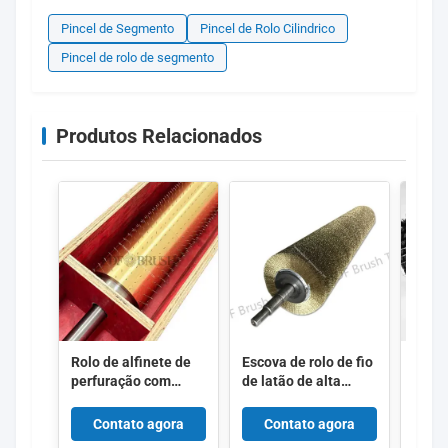
Pincel de Segmento
Pincel de Rolo Cilindrico
Pincel de rolo de segmento
Produtos Relacionados
Rolo de alfinete de
Escova de rolo de fio
Pince
perfuração com
de latão de alta
nylon
pontas de latão / rolo
pureza com
zigz
de agulha de micro
enrolamento espiral
mont
Contato agora
Contato agora
C
perfuração para
contínuo para
segm