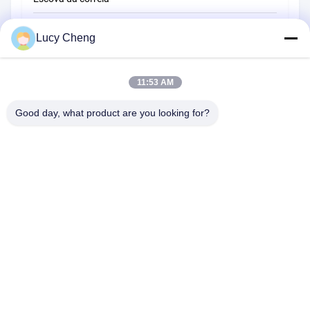
Escova de limpeza de corda
Lucy Cheng
Escova de varredura
11:53 AM
escova do copo
Escova de extremidade de arame
Good day, what product are you looking for?
1510 Edifício B JINGU GUANGCHANG XIZANG RD HEFEI 230601
ANHUI CHINA
Telefone:
86-551-62759391
E-mail:
matthew@tdfbrush.com
Início
Produtos
Sobre Nós
Visita À Fábrica
Controle De Qualidade
Contacte-Nos
Solicite Um Orçamento