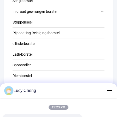
Schijfborstel
In draad gewrongen borstel
Strippenseel
buis schoonmakende borstel
Pijpcoating Reinigingsborstel
stro schoonmakende borstel
cilinderborstel
Lath-borstel
Sponsroller
Riemborstel
Touwreinigingsborstel
Lucy Cheng
Veegborstel
11:23 PM
kopborstel