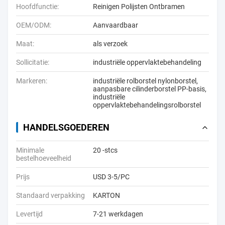
Hoofdfunctie:
Reinigen Polijsten Ontbramen
OEM/ODM:
Aanvaardbaar
Maat:
als verzoek
Sollicitatie:
industriële oppervlaktebehandeling
Markeren:
industriële rolborstel nylonborstel
,
aanpasbare cilinderborstel PP-basis
,
industriële
oppervlaktebehandelingsrolborstel
HANDELSGOEDEREN
Minimale
20 -stcs
bestelhoeveelheid
Prijs
USD 3-5/PC
Standaard verpakking
KARTON
Levertijd
7-21 werkdagen