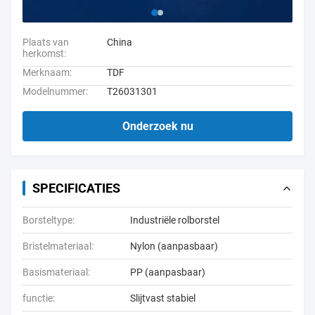
Plaats van
China
herkomst:
Merknaam:
TDF
Modelnummer:
T26031301
Onderzoek nu
SPECIFICATIES
Borsteltype:
Industriële rolborstel
Bristelmateriaal:
Nylon (aanpasbaar)
Basismateriaal:
PP (aanpasbaar)
functie:
Slijtvast stabiel