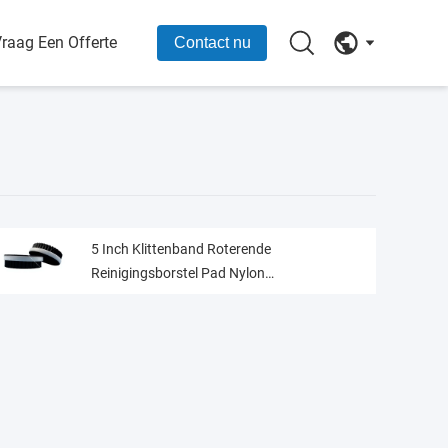
raag Een Offerte
Contact nu
5 Inch Klittenband Roterende
Reinigingsborstel Pad Nylon
Boorborstelbevestiging voor Auto-interieur
Tapijtstoel