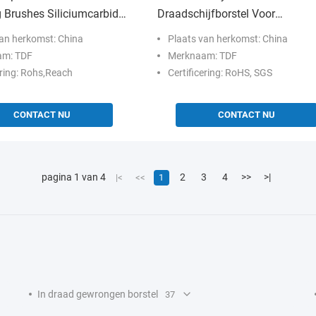
 Brushes Siliciumcarbide
Draadschijfborstel Voor
Ontbramen, Polijsten En Afwerk
van herkomst: China
Plaats van herkomst: China
am: TDF
Merknaam: TDF
ering: Rohs,Reach
Certificering: RoHS, SGS
CONTACT NU
CONTACT NU
pagina 1 van 4
2
3
4
>>
>|
|<
<<
1
In draad gewrongen borstel
37