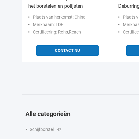
het borstelen en polijsten
Deburring
filament
Plaats van herkomst: China
Plaats 
Merknaam: TDF
Merkna
Certificering: Rohs,Reach
Certific
CONTACT NU
Alle categorieën
Schijfborstel
47