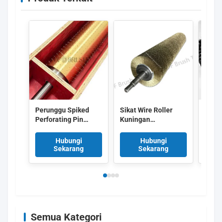
Perunggu Spiked
Sikat Wire Roller
Zigza
Perforating Pin
Kuningan
Brist
Roller / Micro
Berkualitas Tinggi
deng
Perforation Needle
dengan Winding
Ters
Hubungi
Hubungi
Roller untuk Film
Spiral Kontinyu
Pemb
Sekarang
Sekarang
Plastik
untuk Polasi Logam
Konve
yang Dapat
Dikustomisasi
Semua Kategori