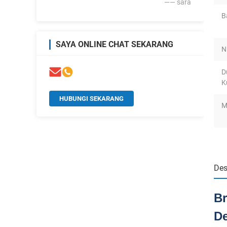
—— sara
B
SAYA ONLINE CHAT SEKARANG
Ni
D
K
HUBUNGI SEKARANG
M
Des
Br
De