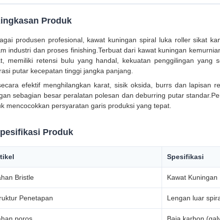
ingkasan Produk
agai produsen profesional, kawat kuningan spiral luka roller sikat 
m industri dan proses finishing.Terbuat dari kawat kuningan kemurnian
at, memiliki retensi bulu yang handal, kekuatan penggilingan yan
asi putar kecepatan tinggi jangka panjang.
 secara efektif menghilangkan karat, sisik oksida, burrs dan lapisan
gan sebagian besar peralatan polesan dan deburring putar standar.Pe
uk mencocokkan persyaratan garis produksi yang tepat.
pesifikasi Produk
tikel
Spesifikasi
han Bristle
Kawat Kuningan B
ruktur Penetapan
Lengan luar spir
han poros
Baja karbon (gal