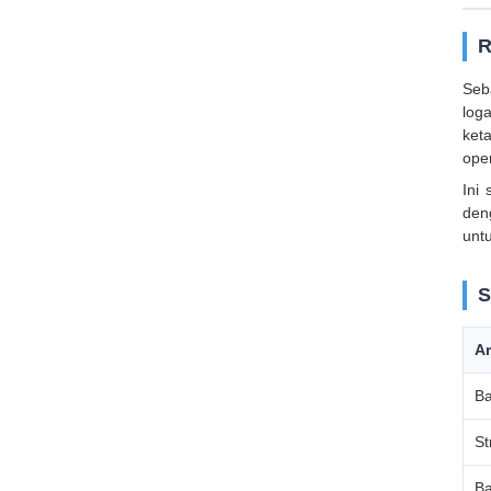
R
Seb
loga
ket
oper
Ini
den
unt
S
Ar
Ba
St
Ba