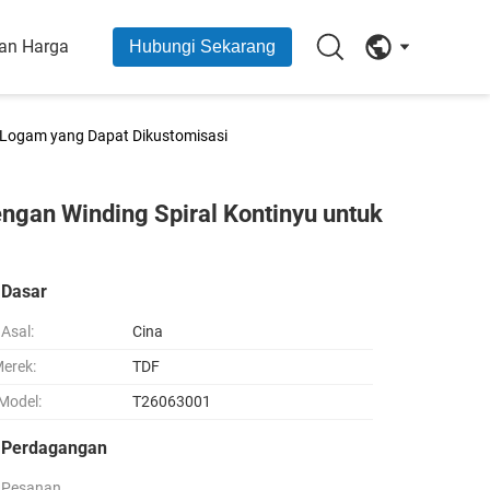
an Harga
Hubungi Sekarang
si Logam yang Dapat Dikustomisasi
engan Winding Spiral Kontinyu untuk
 Dasar
Asal:
Cina
erek:
TDF
Model:
T26063001
i Perdagangan
 Pesanan