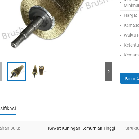
Minimu
Harga:
Kemasa
Waktu P
Ketent
Kemamp
Kirim 
sifikasi
ahan Bulu:
Kawat Kuningan Kemurnian Tinggi
Struktu