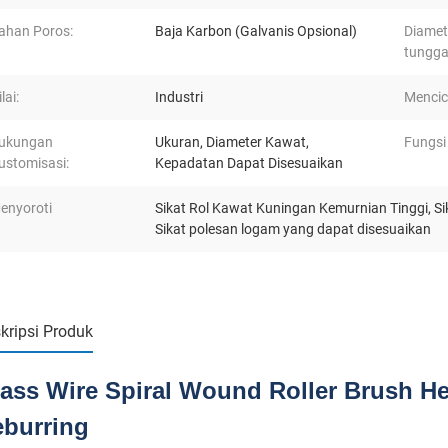
ahan Poros:
Baja Karbon (Galvanis Opsional)
Diamet
tungga
lai:
Industri
Mencici
ukungan
Ukuran, Diameter Kawat,
Fungsi 
ustomisasi:
Kepadatan Dapat Disesuaikan
enyoroti
Sikat Rol Kawat Kuningan Kemurnian Tinggi
,
Si
Sikat polesan logam yang dapat disesuaikan
kripsi Produk
ass Wire Spiral Wound Roller Brush He
burring