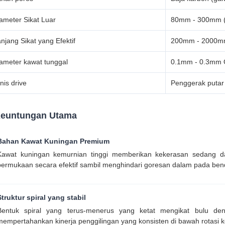
ameter Sikat Luar
80mm - 300mm (D
njang Sikat yang Efektif
200mm - 2000mm 
ameter kawat tunggal
0.1mm - 0.3mm 
nis drive
Penggerak putar
euntungan Utama
Bahan Kawat Kuningan Premium
Kawat kuningan kemurnian tinggi memberikan kekerasan sedang d
permukaan secara efektif sambil menghindari goresan dalam pada benda 
Struktur spiral yang stabil
Bentuk spiral yang terus-menerus yang ketat mengikat bulu de
mempertahankan kinerja penggilingan yang konsisten di bawah rotasi k