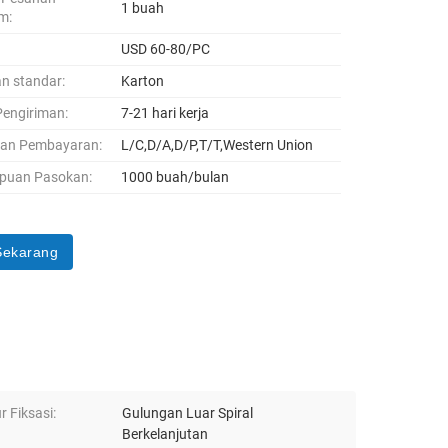
1 buah
m:
USD 60-80/PC
n standar:
Karton
engiriman:
7-21 hari kerja
uan Pembayaran:
L/C,D/A,D/P,T/T,Western Union
uan Pasokan:
1000 buah/bulan
Sekarang
r Fiksasi:
Gulungan Luar Spiral
Berkelanjutan