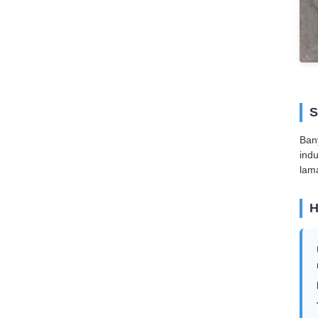
S
Ban
ind
lam
H