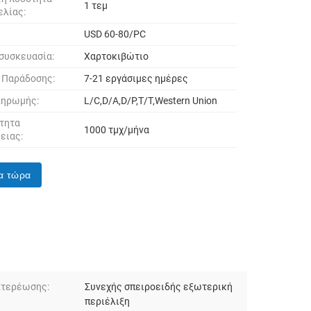
1 τεμ
ελίας:
USD 60-80/PC
 συσκευασία:
Χαρτοκιβώτιο
 Παράδοσης:
7-21 εργάσιμες ημέρες
ληρωμής:
L/C,D/A,D/P,T/T,Western Union
τητα
1000 τμχ/μήνα
ειας:
α τώρα
Στερέωσης:
Συνεχής σπειροειδής εξωτερική
περιέλιξη