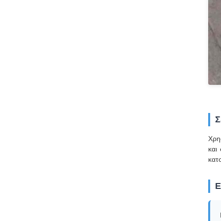
Σ
Χρη
και
κατ
Ε