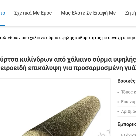
τα
Σχετικά Με Εμάς
Μας Ελάτε Σε Επαφή Με
Ζητή
κυλίνδρων από χάλκινο σύρμα υψηλής καθαρότητας με συνεχή σπει
ύρτσα κυλίνδρων από χάλκινο σύρμα υψηλής
ειροειδή επικάλυψη για προσαρμοσμένη γυ
Βασικές
Τόπος 
Επωνυμ
Αριθμό
Εμπορικ
Ελάχισ