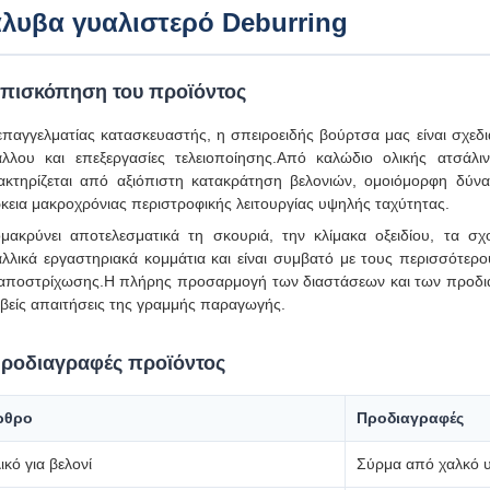
λυβα γυαλιστερό Deburring
πισκόπηση του προϊόντος
επαγγελματίας κατασκευαστής, η σπειροειδής βούρτσα μας είναι σχεδια
άλλου και επεξεργασίες τελειοποίησης.Από καλώδιο ολικής ατσάλι
ακτηρίζεται από αξιόπιστη κατακράτηση βελονιών, ομοιόμορφη δύνα
ρκεια μακροχρόνιας περιστροφικής λειτουργίας υψηλής ταχύτητας.
μακρύνει αποτελεσματικά τη σκουριά, την κλίμακα οξειδίου, τα σχο
αλλικά εργαστηριακά κομμάτια και είναι συμβατό με τους περισσότε
 αποστρίχωσης.Η πλήρης προσαρμογή των διαστάσεων και των προδιαγρα
ιβείς απαιτήσεις της γραμμής παραγωγής.
ροδιαγραφές προϊόντος
ρθρο
Προδιαγραφές
ικό για βελονί
Σύρμα από χαλκό 