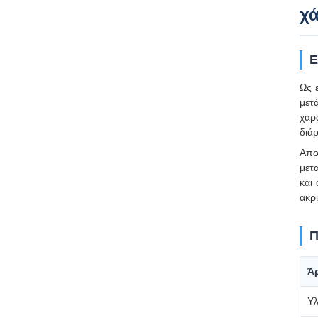
χά
Ε
Ως 
μετ
χαρ
διά
Απο
μετ
και
ακρ
Π
Ά
Υλ