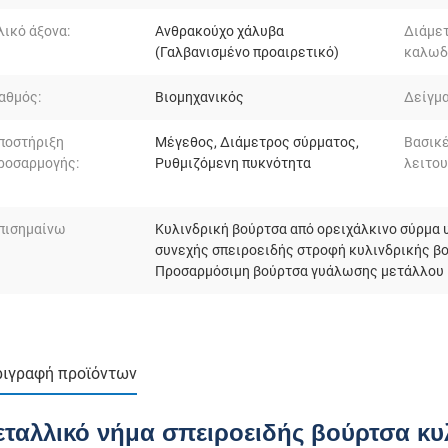
λικό άξονα:
Ανθρακούχο χάλυβα
Διάμε
(Γαλβανισμένο προαιρετικό)
καλωδ
αθμός:
Βιομηχανικός
Δείγμα
ποστήριξη
Μέγεθος, Διάμετρος σύρματος,
Βασικ
ροσαρμογής:
Ρυθμιζόμενη πυκνότητα
λειτου
πισημαίνω
Κυλινδρική βούρτσα από ορειχάλκινο σύρμα
συνεχής σπειροειδής στροφή κυλινδρικής β
Προσαρμόσιμη βούρτσα γυάλωσης μετάλλου
ιγραφή προϊόντων
ταλλικό νήμα σπειροειδής βούρτσα κυ