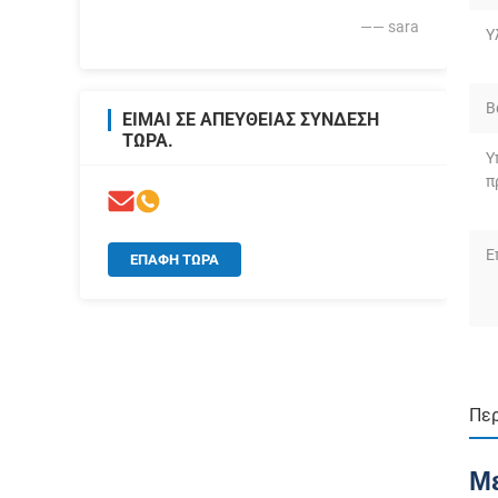
—— sara
Υ
Β
ΕΊΜΑΙ ΣΕ ΑΠΕΥΘΕΊΑΣ ΣΎΝΔΕΣΗ
ΤΏΡΑ.
Υ
π
Ε
ΕΠΑΦΉ ΤΏΡΑ
Περ
Με