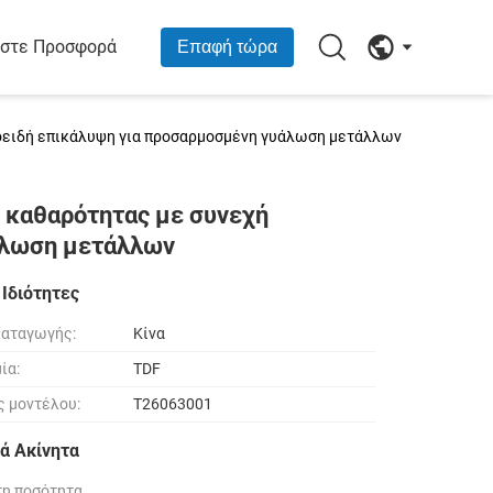
στε Προσφορά
Επαφή τώρα
ροειδή επικάλυψη για προσαρμοσμένη γυάλωση μετάλλων
 καθαρότητας με συνεχή
άλωση μετάλλων
 Ιδιότητες
καταγωγής:
Κίνα
ία:
TDF
ς μοντέλου:
T26063001
ά Ακίνητα
τη ποσότητα