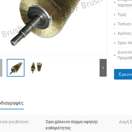
παραγγ
Τιμή:
Τυπική
Χρόνος
Όροι π
Δυνατό
Προμήθ
Έρευν
οδιαγραφές
λικό για βελονί:
Ορειχάλκινο σύρμα υψηλής
Δομή 
καθαρότητας