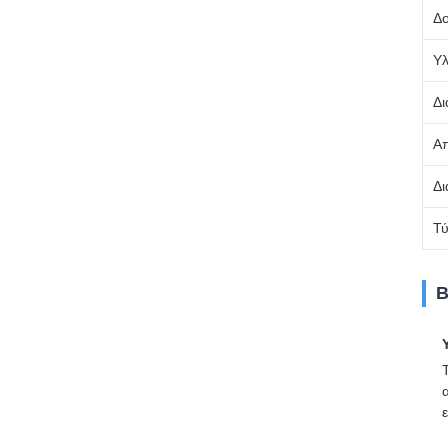
Δ
Υλ
Δι
Απ
Δι
Τύ
Β