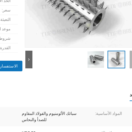
الحد ال
سعر:
التعبئة
موعد ا
شروط ا
القدرة
الاستفسار 
د
المواد الأساسية:
سبائك الألومنيوم والفولاذ المقاوم
للصدأ والنحاس