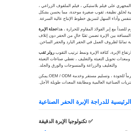
لمجهري على فيلم بلاستيكي ، فيلم الملفوف الزراعي ،
مهنية لخلق نظيفة، ثقوب صغيرة موحدة، مما يحسن بشكل
لتنفس وأداء السهل لتمزيق خطوط الإنتاج عالية السرعة.
للصدأ مع إبر الفولاذ المقاوم للحرارة ، هذا
عجلة الإبرة
مسافة بين الإبرة تضمن ثقبًا خالٍ من الحفر دون إتلاف
بة تمامًا لظروف العمل في الحفر البارد والحفر الساخن.
فاع الإبرة، كثافة الإبرة ونمط ترتيب الثقوب.
رولر ثقب
ومعدات تحويل التعبئة والتغليف ، تغطي صناعات التعبئة
والتغليف والزراعة والمنسوجات والورق والجلد.
كمصنع محترف للدراجات المقطوعة حسب الطلب ، نحن نقدم فحصاً صارماً للجودة ، وتسليم مستقر وخدمة OEM / ODM.يمكن
ريات الصناعية العالمية ومطابقة المعدات طويلة الأجل.
لرئيسية للدراجة الإبرة الحفر الصناعية
✅ تكنولوجيا الإبرة الدقيقة