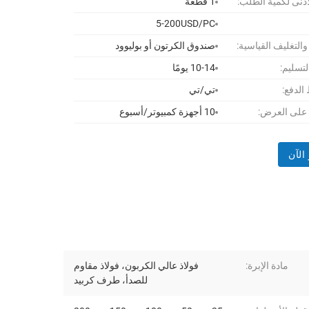
أدنى لكمية الطلب:
1 قطعة
5-200USD/PC
 والتغليف القياسية:
صندوق الكرتون أو بوليوود
لتسليم:
10-14 يومًا
لدفع:
تي/تي
 على العرض:
10 أجهزة كمبيوتر/أسبوع
الآن
مادة الإبرة:
فولاذ عالي الكربون، فولاذ مقاوم
للصدأ، طرف كربيد