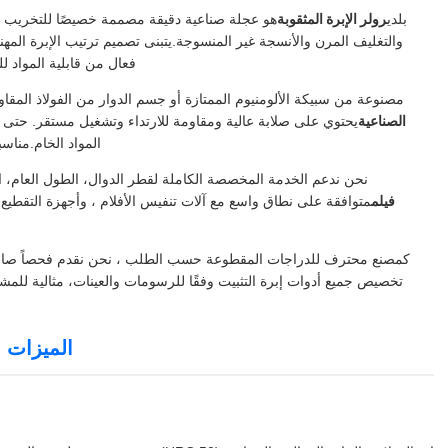
بلدي
رولر الإبرة المثقوبة
هو عجلة صناعية دقيقة مصممة خصيصًا للتخريب ا
والتغليف المرن والأنسجة غير المنسوجة.يتبنى تصميم ترتيب الإبرة ال
فعال من قابلية المواد ل
مصنوعة من سبيكة الألومنيوم الممتازة أو جسم الدوار من الفولاذ المقاوم 
الصناعية
يحتوي على صلابة عالية ومقاومة للارتداء وتشغيل مستقر. حتى ال
المواد الخام.مناس
نحن ندعم الخدمة المخصصة الكاملة لقطر الدوال، الطول العام، ارت
فيلم
متوافقة على نطاق واسع مع آلات تنفيس الأفلام ، وأجهزة التقطيع 
تخصيص جميع أدوات إبرة التثبيت وفقًا للرسومات والعينات، مثالية للمشت
الميزات ا