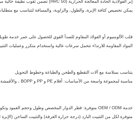
إبر الفولاذية الحادة المعالجة الحرارية (HRC 50) تضمن ثقوب نظيفة خالية من الحفر
يمكن تخصيص كثافة الإبرة، والطول، والزاوية، والمسافة لتتناسب مع متطلبا
قلب الألومنيوم أو الفولاذ المقاوم للصدأ القوي للحصول على عمر خدمة طوي
المواد المقاومة للارتداء تتحمل سرعات عالية واستخدام متكرر وعمليات التثبيت
يتناسب بسلاسة مع آلات التقطيع والطحن والطباعة وخطوط التحويل
مناسبة لمجموعة واسعة من الأساسات: أفلام PE و PP و BOPP ، والأقمشة غير المنسوجة والورق والجلد
خدمة OEM / ODM متوفرة: قطر الدوار المخصص وطول وحجم العمود وتكوينات الإبرة
متوفرة لكل من التثبيت البارد (درجة حرارة الغرفة) والتثبيت الساخن (الإبرة 