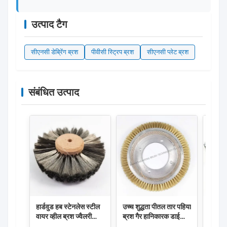
उत्पाद टैग
सीएनसी डेब्रेिंग ब्रश
पीवीसी स्ट्रिप ब्रश
सीएनसी प्लेट ब्रश
संबंधित उत्पाद
हार्डवुड हब स्टेनलेस स्टील
उच्च शुद्धता पीतल तार पहिया
नायलॉन
वायर व्हील ब्रश ज्वैलरी
ब्रश गैर हानिकारक डाई
सफेद ब
पॉलिशिंग और अनुकूलन
अवशेष हटाने और गर्मी
औद्योग