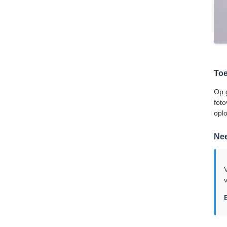
To
Op g
foto
oplo
Nee