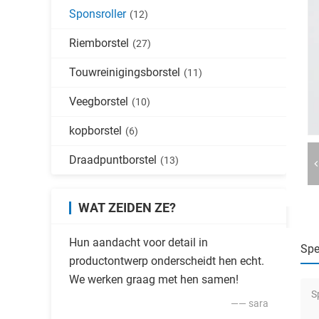
Sponsroller
(12)
Riemborstel
(27)
Touwreinigingsborstel
(11)
Veegborstel
(10)
kopborstel
(6)
Draadpuntborstel
(13)
WAT ZEIDEN ZE?
Hun aandacht voor detail in
Spe
productontwerp onderscheidt hen echt.
We werken graag met hen samen!
S
—— sara