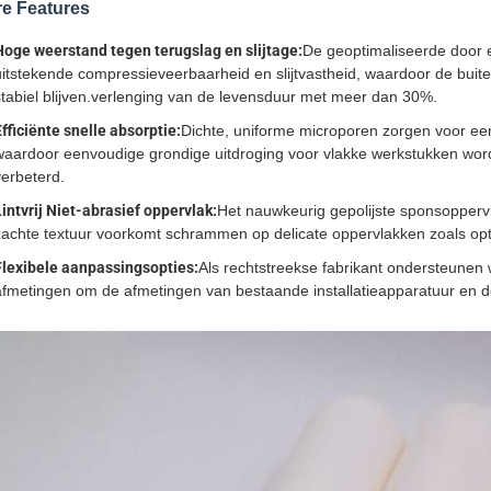
e Features
Hoge weerstand tegen terugslag en slijtage:
De geoptimaliseerde door e
uitstekende compressieveerbaarheid en slijtvastheid, waardoor de buite
stabiel blijven.verlenging van de levensduur met meer dan 30%.
Efficiënte snelle absorptie:
Dichte, uniforme microporen zorgen voor ee
waardoor eenvoudige grondige uitdroging voor vlakke werkstukken wordt b
verbeterd.
Lintvrij Niet-abrasief oppervlak:
Het nauwkeurig gepolijste sponsoppervl
zachte textuur voorkomt schrammen op delicate oppervlakken zoals opti
Flexibele aanpassingsopties:
Als rechtstreekse fabrikant ondersteunen w
afmetingen om de afmetingen van bestaande installatieapparatuur en de