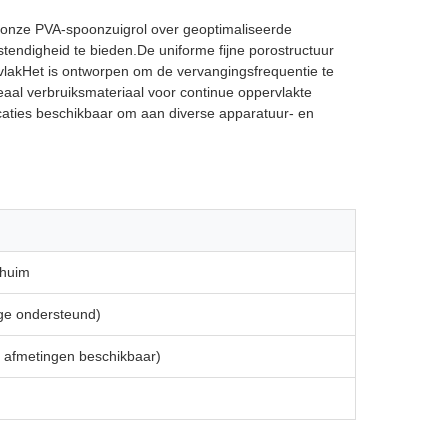
t onze PVA-spoonzuigrol over geoptimaliseerde
endigheid te bieden.De uniforme fijne porostructuur
rvlakHet is ontworpen om de vervangingsfrequentie te
aal verbruiksmateriaal voor continue oppervlakte
icaties beschikbaar om aan diverse apparatuur- en
chuim
ge ondersteund)
afmetingen beschikbaar)