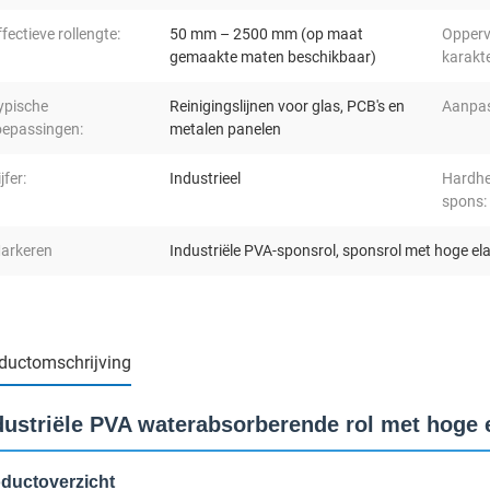
ffectieve rollengte:
50 mm – 2500 mm (op maat
Opperv
gemaakte maten beschikbaar)
karakte
ypische
Reinigingslijnen voor glas, PCB's en
Aanpas
oepassingen:
metalen panelen
jfer:
Industrieel
Hardhe
spons:
arkeren
Industriële PVA-sponsrol
,
sponsrol met hoge elas
ductomschrijving
dustriële PVA waterabsorberende rol met hoge e
ductoverzicht