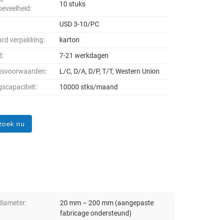
10 stuks
oeveelheid:
USD 3-10/PC
rd verpakking:
karton
d:
7-21 werkdagen
gsvoorwaarden:
L/C, D/A, D/P, T/T, Western Union
gscapaciteit:
10000 stks/maand
zoek nu
diameter:
20 mm – 200 mm (aangepaste
fabricage ondersteund)