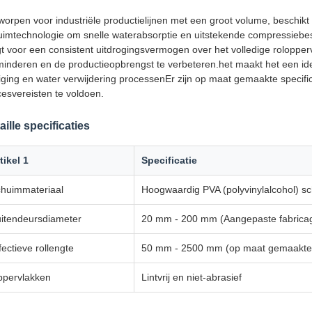
worpen voor industriële productielijnen met een groot volume, beschik
uimtechnologie om snelle waterabsorptie en uitstekende compressiebest
gt voor een consistent uitdrogingsvermogen over het volledige roloppe
minderen en de productieopbrengst te verbeteren.het maakt het een ide
niging en water verwijdering processenEr zijn op maat gemaakte specif
esvereisten te voldoen.
aille specificaties
tikel 1
Specificatie
huimmateriaal
Hoogwaardig PVA (polyvinylalcohol) s
itendeursdiameter
20 mm - 200 mm (Aangepaste fabrica
fectieve rollengte
50 mm - 2500 mm (op maat gemaakte 
pervlakken
Lintvrij en niet-abrasief