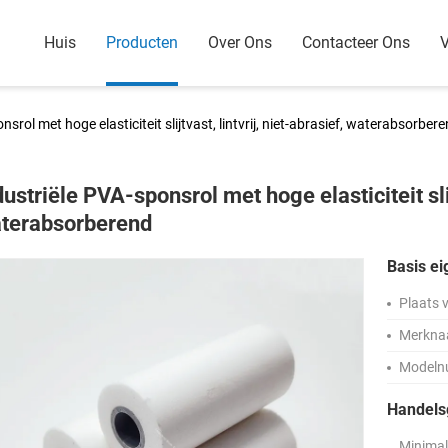
Huis
Producten
Over Ons
Contacteer Ons
V
srol met hoge elasticiteit slijtvast, lintvrij, niet-abrasief, waterabsorber
dustriële PVA-sponsrol met hoge elasticiteit slijt
terabsorberend
Basis e
Plaats 
Merkna
Modeln
Handels
Minima