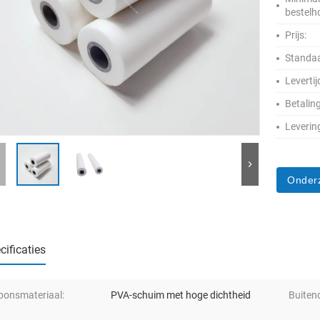
bestelh
Prijs:
Standaa
Levertij
Betalin
Leverin
Onder
cificaties
ponsmateriaal:
PVA-schuim met hoge dichtheid
Buiten