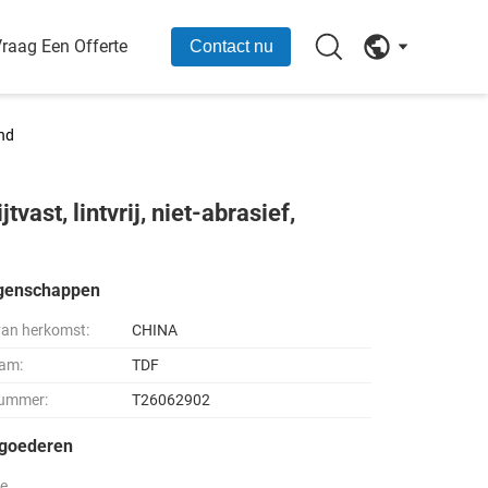
raag Een Offerte
Contact nu
end
vast, lintvrij, niet-abrasief,
igenschappen
van herkomst:
CHINA
am:
TDF
ummer:
T26062902
goederen
le