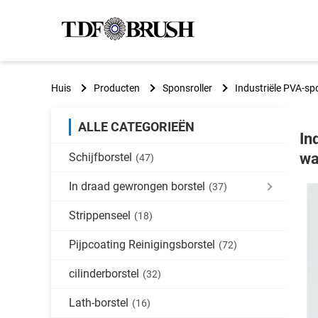
Huis
Producten
Sponsroller
Industriële PVA-spon
ALLE CATEGORIEËN
In
wa
Schijfborstel
(47)
In draad gewrongen borstel
(37)
Strippenseel
(18)
Pijpcoating Reinigingsborstel
(72)
cilinderborstel
(32)
Lath-borstel
(16)