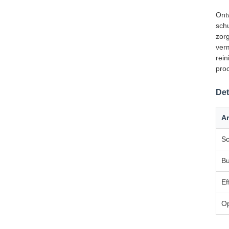
Ont
sch
zor
ver
rei
proc
Det
Ar
Sc
Bu
Ef
Op