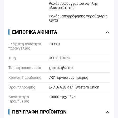
Ρολάρι σφουγγαριού υψηλής
ελαστικότητας
,
Ρολάρι απορρόφησης νερού χωρίς
λιντά
ΕΜΠΟΡΙΚΆ ΑΚΊΝΗΤΑ
Ελάχιστη ποσότητα
10 τεμ
παραγγελίας
Τιμή
USD 3-10/PC
Τυπική συσκευασία
χαρτοκιβώτιο
Χρόνος Παράδοσης
7-21 εργάσιμες ημέρες
Όροι πληρωμής
L/C,D/A,D/P,T/T,Western Union
Δυνατότητα
10000 τμχ/μήνα
Προμήθειας
ΠΕΡΙΓΡΑΦΉ ΠΡΟΪΌΝΤΩΝ