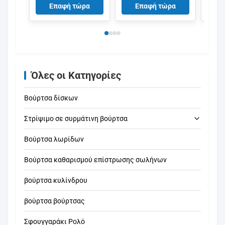
Απορροφητικότητα
κυλίνδρος
βούρ
Επαφή τώρα
Επαφή τώρα
Για Καθαρισμό
40x800mm Για
απορ
Επιφανειών
μηχανή καθαρισμού
κυλί
PCB
τυπο
κυλί
σωλή
Όλες οι Κατηγορίες
Βούρτσα δίσκων
Στρίψιμο σε συρμάτινη βούρτσα
Βούρτσα λωρίδων
καθαρίζοντας βούρτσα σωλήνων
Βούρτσα καθαρισμού επίστρωσης σωλήνων
καθαρίζοντας βούρτσα αχύρου
βούρτσα κυλίνδρου
βούρτσα βούρτσας
Σφουγγαράκι Ρολό