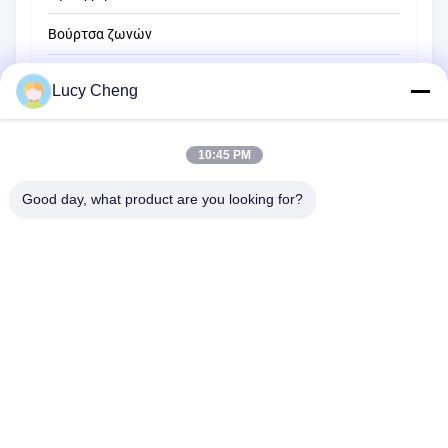
Βούρτσα ζωνών
Βούρτσα καθαρισμού σχοινιού
Lucy Cheng
Βούρτσα σάρωσης
10:45 PM
βούρτσα φλυτζανιών
Βούρτσα για άκρες καλωδίων
Good day, what product are you looking for?
1510 Κτίριο Β JINGU GUANGCHANG XIZANG RD HEFEI 230601
ANHUI Κίνα
Τηλ:
86-551-62759391
E-mail:
matthew@tdfbrush.com
Σπίτι
Προϊόντα
Σχετικά Με Εμάς
Επισκέψεις Στο Εργοστάσιο