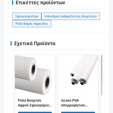
Ετικέττες προϊόντων
Σφουγγαρίστρα
Κύλινδρος καθαρίζοντας βουρτσών
Ρολό Βαφής Αφρώδες
Σχετικά Προϊόντα
Ρολό Βούρτσα
Λευκό PVA
ΠΕΒ
Αφρού Σφουγγαριού
απορροφητικό
Σφου
PVA Με Υψηλή
σφουγγάρι βούρτσας
κυλί