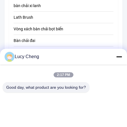
bàn chải xi lanh
Lath Brush
Vòng xách bàn chải bọt biển
Bàn chải đai
Bàn chải làm sạch dây
Lucy Cheng
Bàn chải quét
2:17 PM
Hạt chải cốc
Bàn chải đầu dây
Good day, what product are you looking for?
Tòa nhà 1510, Tòa nhà B, JINGU GUANGCHANG, Đường XIZANG,