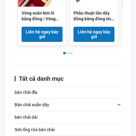
Vòng xoắn kim lỗ
Phẫu thuật lăn dây
Bàn c
bằng đồng / Vòng
đồng bằng đồng tinh
lông 
xoắn kim lỗ vi mô cho
khiết cao với cuộn
ngoằ
phim nhựa
dây xoắn ốc liên tục
phân
Liên hệ ngay bây
Liên hệ ngay bây
Liê
để đánh bóng kim
sạch 
giờ
giờ
loại tùy chỉnh
nghi
Tất cả danh mục
bàn chải đĩa
Bàn chải xoắn dây
bàn chải dải
Bàn chải làm sạch ống
Sơn ống rửa bàn chải
Bàn chải làm sạch rơm