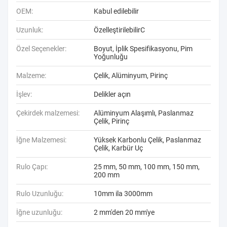
OEM:
Kabul edilebilir
Uzunluk:
ÖzelleştirilebilirC
Özel Seçenekler:
Boyut, İplik Spesifikasyonu, Pim
Yoğunluğu
Malzeme:
Çelik, Alüminyum, Pirinç
İşlev:
Delikler açın
Çekirdek malzemesi:
Alüminyum Alaşımlı, Paslanmaz
Çelik, Pirinç
İğne Malzemesi:
Yüksek Karbonlu Çelik, Paslanmaz
Çelik, Karbür Uç
Rulo Çapı:
25 mm, 50 mm, 100 mm, 150 mm,
200 mm
Rulo Uzunluğu:
10mm ila 3000mm
İğne uzunluğu:
2 mm'den 20 mm'ye