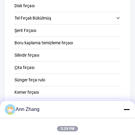
Disk fırçası
Tel Fırçalı Bükülmüş
Şerit Fırçası
Tüp temizleme fırçası
Boru kaplama temizleme fırçası
Saman temizleme fırçası
Silindir fırçası
Çıta fırçası
Sünger fırça rulo
Kemer fırçası
İp temizleme fırçası
Ann Zhang
Süpürge fırçası
3:29 PM
fincan fırçası