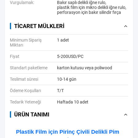
Vurgulamak:
Bakır saplı delikli iğne rulo
,
plastik film için mikro delikli iğne rulo
,
perforasyon için bakır silindir fırça
TICARET MÜLKLERI
Minimum Sipariş
1 adet
Miktarı
Fiyat
5-200USD/PC
Standart paketleme
karton kutusu veya poliwood
Teslimat süresi
10-14 gün
Ödeme Koşulları
T/T
Tedarik Yeteneği
Haftada 10 adet
ÜRÜN TANIMI
Plastik Film için Pirinç Çivili Delikli Pim