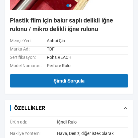
Plastik film için bakır saplı delikli iğne
rulonu / mikro delikli iğne rulonu
Menşe Yeri:
Anhui Çin
Marka Adı:
TDF
Sertifikasyon:
Rohs,REACH
Model Numarası:
Perfore Rulo
Şimdi Sorgula
ÖZELLIKLER
Ürün adı:
İğneli Rulo
Nakliye Yöntemi:
Hava, Deniz, diğer istek olarak