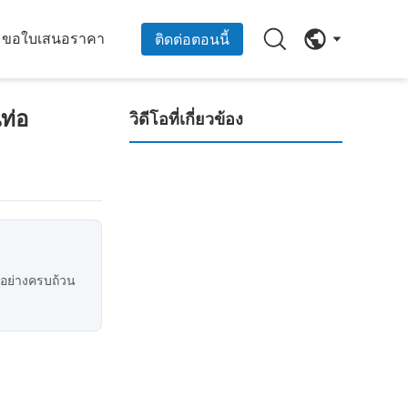
ขอใบเสนอราคา
ติดต่อตอนนี้
ท่อ
วิดีโอที่เกี่ยวข้อง
แปรงพรมพร้อมตะขอและห่วง - เครื่องมือทำความสะอาดพรมและเบาะสำหรับงานหนัก
แปรงทำความสะอาดแผงโซลาร์เซลล์แบบลูกกลิ้งทรงกระบอกเกลียวหมุนที่มีประสิทธิภาพพร้อมขนแปรงไนลอน
วิดีโอเต็ม
00:28
สำนักงาน
00:30
เครื่องแปรงพัดพลาสติก
02:29
00:30
อุตสาหกรรม Zig Zag รวดเร็ว Snap โมดูลูเลอร์ฟันแบ่งเลื่อนแปรงสําหรับการทําความสะอาดอาหาร
แปรงแผ่นดิสก์
00:30
00:30
ะอย่างครบถ้วน
00:45