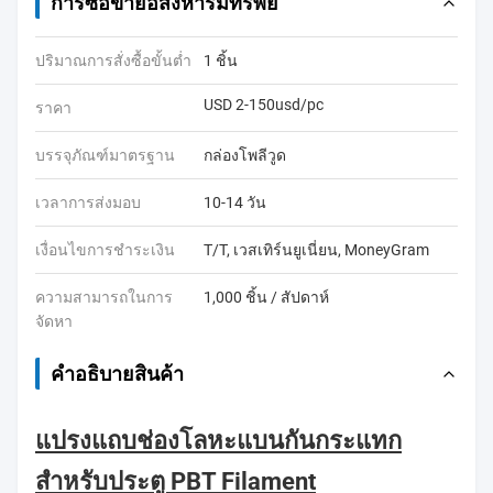
การซื้อขายอสังหาริมทรัพย์
ปริมาณการสั่งซื้อขั้นต่ำ
1 ชิ้น
USD 2-150usd/pc
ราคา
บรรจุภัณฑ์มาตรฐาน
กล่องโพลีวูด
เวลาการส่งมอบ
10-14 วัน
เงื่อนไขการชำระเงิน
T/T, เวสเทิร์นยูเนี่ยน, MoneyGram
ความสามารถในการ
1,000 ชิ้น / สัปดาห์
จัดหา
คําอธิบายสินค้า
แปรงแถบช่องโลหะแบนกันกระแทก
สำหรับประตู PBT Filament