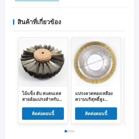
สินค้าที่เกี่ยวข้อง
ไม้แข็ง ฮับ สแตนเลส
แปรงลวดทองเหลือง
ผ้าสแ
สายล้อแปรงสําหรับ
ความบริสุทธิ์สูง
ทนทา
เครื่องประดับเคลือบ
สำหรับการกำจัดสีย้อม
มีการ
และ deburring ด้วย
ที่ไม่สร้างความเสีย
ความ
ติดต่อตอนนี้
ติดต่อตอนนี้
ขนาดที่สามารถปรับ
หายและการใช้งานสิ่ง
ปรับแ
แต่ง
ทอทนความร้อน
เครื่