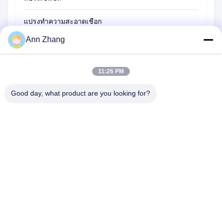
แปรงทำความสะอาดเชือก
Ann Zhang
แปรงกวาด
แปรงทรงถ้วย
11:26 PM
แปรงลวด
Good day, what product are you looking for?
1510 อาคาร B JINGU GUANGCHANG ถนน XIZANG เหอเฟย 230601
มณฑลอันฮุย ประเทศจีน
โทร:
86-551-62759391
อีเมล:
matthew@tdfbrush.com
หน้าแรก
สินค้า
เกี่ยวกับเรา
ทัวร์โรงงาน
การควบคุมคุณภาพ
ติดต่อเรา