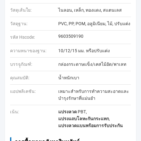
วัสดุเส้นใย:
ไนลอน, เหล็ก, ทองแดง, สแตนเลส
วัสดุฐาน:
PVC, PP, POM, อลูมิเนียม, ไม้, ปรับแต่ง
9603509190
รหัส Hscode:
ความหนาของฐาน:
10/12/15 มม. หรือปรับแต่ง
บรรจุุภัณฑ์:
กล่องกระดาษแข็ง/เคสไม้อัด/พาเลท
คุณสมบัติ:
น้ำหนักเบา
แอปพลิเคชัน:
เหมาะสำหรับการทำความสะอาดและ
บำรุงรักษาที่แม่นยำ
เน้น:
แปรงลวด PBT
,
แปรงแถบโลหะกันกระแทก
,
แปรงลวดแบนพร้อมการรับประกัน