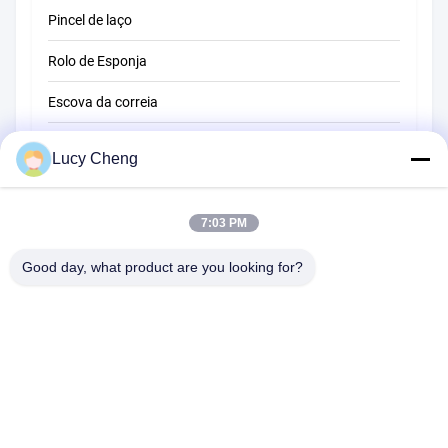
Pincel de laço
Rolo de Esponja
Escova da correia
Escova de limpeza de corda
Lucy Cheng
Escova de varredura
7:03 PM
escova do copo
Escova de extremidade de arame
Good day, what product are you looking for?
1510 Edifício B JINGU GUANGCHANG XIZANG RD HEFEI 230601
ANHUI CHINA
Telefone:
86-551-62759391