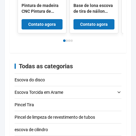
Pintura de madeira
Base de lona escova
Lâmi
CNC Pintura de
de tira de náilon
de aç
botas de poeira
roteador cnc escova
para 
Pintura de canvas
de inicialização de
indus
Contato agora
Contato agora
C
com apoio de nylon
poeira, escova de
Pintura de vedação
vedação de poeira
de poeira para capuz
para máquina de
de poeira do
corte de gravura em
roteador
madeira capa de
poeira
Todas as categorias
Escova do disco
Escova Torcida em Arame
Pincel Tira
escova de limpeza do tubo
Pincel de limpeza de revestimento de tubos
escova de limpeza da palha
escova de cilindro