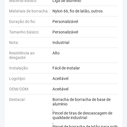
Material Básico:
Liga de alumínio
Materiais de borracha:
Nylon 66, fio de latão, outros
Duração do fio:
Personalizável
Tamanho básico:
Personalizável
Nota:
Industrial
Resistência ao
Alto
desgaste:
Instalação:
Fácil de instalar
Logotipo:
Aceitável
OEM/ODM:
Aceitável
Destacar:
Borracha de borracha de base de
alumínio
,
Pincel de tiras de descascagem de
qualidade industrial
,
Pincel de borracha de latão para polir