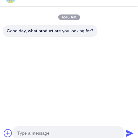
Escova de varredura
6:46 AM
escova do copo
Escova de extremidade de arame
Good day, what product are you looking for?
1510 Edifício B JINGU GUANGCHANG XIZANG RD HEFEI 230601
ANHUI CHINA
Telefone:
86-551-62759391
E-mail:
matthew@tdfbrush.com
Início
Produtos
Sobre Nós
Visita À Fábrica
Controle De Qualidade
Contacte-Nos
Solicite Um Orçamento
Política de privacidade
| © 2025-2026 Taidafeng Brush Technology Co., Ltd.. .
Todos os direitos reservados..