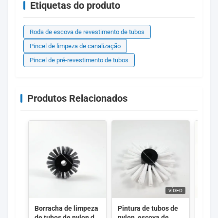
Etiquetas do produto
Roda de escova de revestimento de tubos
Pincel de limpeza de canalização
Pincel de pré-revestimento de tubos
Produtos Relacionados
VÍDEO
Borracha de limpeza
Pintura de tubos de
Esco
de tubos de nylon de
nylon, escova de
para