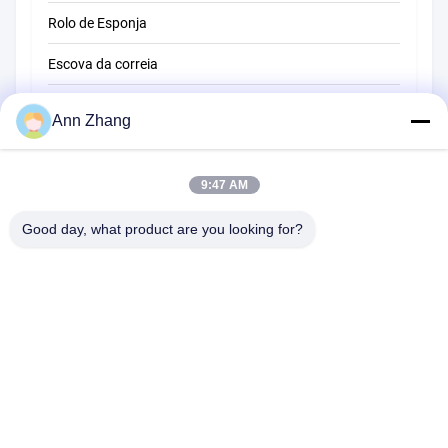
Rolo de Esponja
Escova da correia
Escova de limpeza de corda
Ann Zhang
Escova de varredura
9:47 AM
escova do copo
Escova de extremidade de arame
Good day, what product are you looking for?
1510 Edifício B JINGU GUANGCHANG XIZANG RD HEFEI 230601
ANHUI CHINA
Telefone:
86-551-62759391
E-mail:
matthew@tdfbrush.com