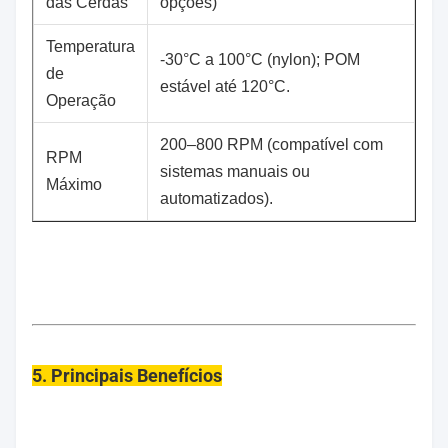
das Cerdas
opções)
Temperatura
-30°C a 100°C (nylon); POM
de
estável até 120°C.
Operação
200–800 RPM (compatível com
RPM
sistemas manuais ou
Máximo
automatizados).
5. Principais Benefícios