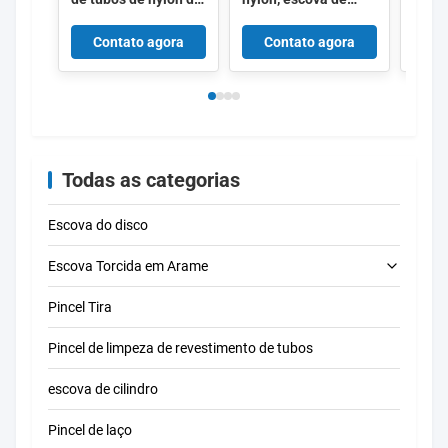
carbono abrasivo de
limpeza para
de Tu
6 mm de diâmetro
manutenção
com 
Contato agora
Contato agora
C
interno para limpeza
industrial em
Abras
de esgotos
encanamentos de
Carb
petróleo e gás
POM
Todas as categorias
Escova do disco
Escova Torcida em Arame
Pincel Tira
escova de limpeza do tubo
Pincel de limpeza de revestimento de tubos
escova de limpeza da palha
escova de cilindro
Pincel de laço