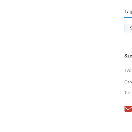
Tag
S
Szc
TA
Oso
Tel: