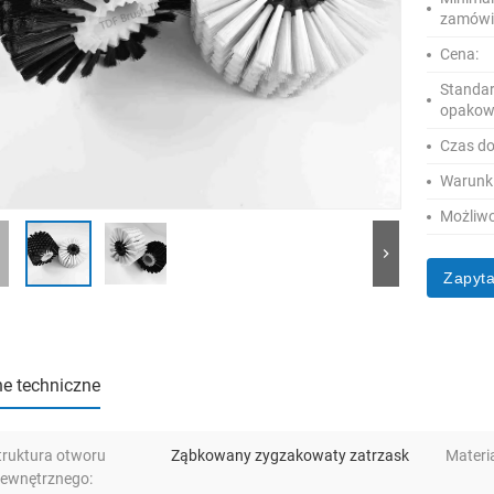
zamówi
Cena:
Standa
opakow
Czas d
Warunki
Możliwo
Zapyta
e techniczne
truktura otworu
Ząbkowany zygzakowaty zatrzask
Materia
ewnętrznego: