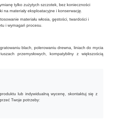
mianę tylko zużytych szczotek, bez konieczności
i na materiały eksploatacyjne i konserwację.
sowanie materiału włosia, gęstości, twardości i
ętu i wymagań procesu.
ratowaniu blach, polerowaniu drewna, liniach do mycia
iuszach przemysłowych, kompatybilny z większością
roduktu lub indywidualną wycenę, skontaktuj się z
przeć Twoje potrzeby: