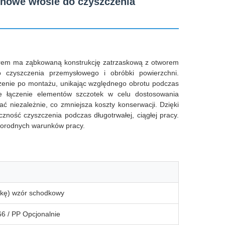
nowe włosie do czyszczenia
worem ma ząbkowaną konstrukcję zatrzaskową z otworem
o czyszczenia przemysłowego i obróbki powierzchni.
czenie po montażu, unikając względnego obrotu podczas
e łączenie elementów szczotek w celu dostosowania
ć niezależnie, co zmniejsza koszty konserwacji. Dzięki
ność czyszczenia podczas długotrwałej, ciągłej pracy.
żnorodnych warunków pracy.
łkę) wzór schodkowy
66 / PP Opcjonalnie