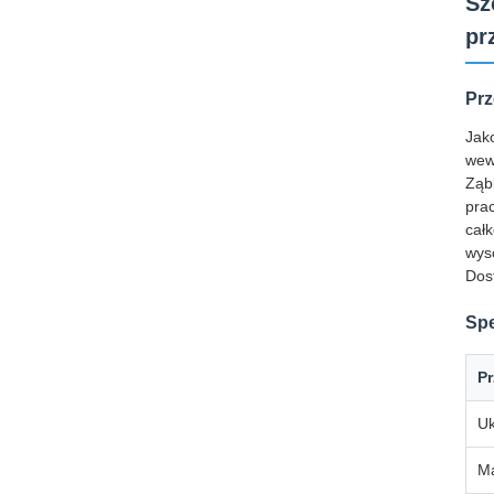
Sz
pr
Prz
Jak
wew
Ząb
pra
cał
wys
Dos
Spe
P
Uk
Ma