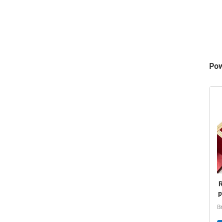
Pow
R
p
m