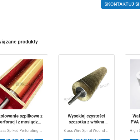
SKONTAKTUJ SI
iązane produkty
olowanie szpilkowe z
Wysokiej czystości
Wał
erforacji z mosiądzu /
szczotka z włókna
PVA 
Rolowanie igły z
miedzianego z ciągłym
Brass Spiked Perforating Pin Roller / Micro Perforation...
Brass Wire Spiral Wound Roller Brush Heavy Duty Metal...
ikroperforacji do folii
nawijaniem spiralnym
SKONTAKTUJ SIĘ
SKONTAKTUJ SIĘ
S
plastikowej
do dostosowywalnego
do