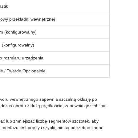
stik
kowy przekładni wewnętrznej
 (konfigurowalny)
(konfigurowalny)
 rozmiaru urządzenia
ie / Twarde Opcjonalnie
woru wewnętrznego zapewnia szczelną okluzję po
dczas obrotu z dużą prędkością, zapewniając stabilną i
ać lub zmniejszać liczbę segmentów szczotek, aby
ontażu jest prosty i szybki, nie są potrzebne żadne