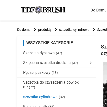
Do Domu
Do domu
produkty
szczotka cylindrowa
Szczo
WSZYSTKIE KATEGORIE
Sz
cz
Szczotka dyskowa
(47)
Skręcona szczotka druciana
(37)
Pędzel paskowy
(18)
Szczotka do czyszczenia powłok
rur
(72)
szczotka cylindrowa
(32)
Pędzel do lath
(16)