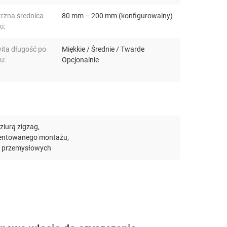
rzna średnica
80 mm – 200 mm (konfigurowalny)
i:
ita długość po
Miękkie / Średnie / Twarde
u:
Opcjonalnie
ziurą zigzag
,
gmentowanego montażu
,
ów przemysłowych