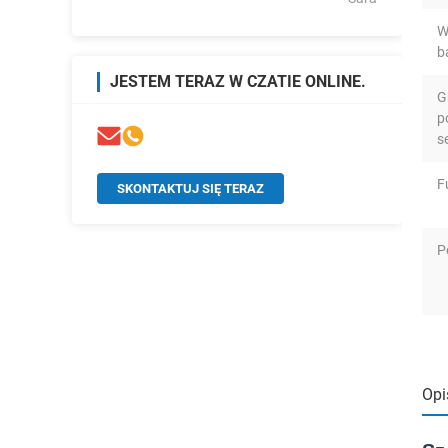
W
b
JESTEM TERAZ W CZATIE ONLINE.
G
p
s
F
SKONTAKTUJ SIĘ TERAZ
P
Opi