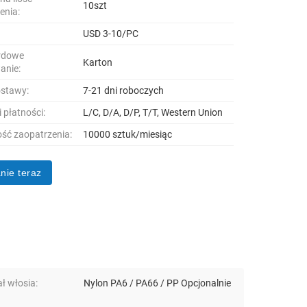
10szt
enia:
USD 3-10/PC
rdowe
Karton
anie:
ostawy:
7-21 dni roboczych
 płatności:
L/C, D/A, D/P, T/T, Western Union
ść zaopatrzenia:
10000 sztuk/miesiąc
nie teraz
ł włosia:
Nylon PA6 / PA66 / PP Opcjonalnie