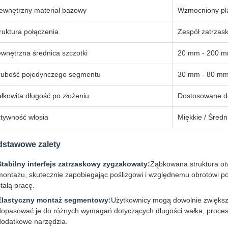
wnętrzny materiał bazowy
Wzmocniony pla
ruktura połączenia
Zespół zatrzas
wnętrzna średnica szczotki
20 mm - 200 mm
ubość pojedynczego segmentu
30 mm - 80 mm 
łkowita długość po złożeniu
Dostosowane do
tywność włosia
Miękkie / Średn
stawowe zalety
Stabilny interfejs zatrzaskowy zygzakowaty:
Ząbkowana struktura ot
montażu, skutecznie zapobiegając poślizgowi i względnemu obrotowi po
stałą pracę.
Elastyczny montaż segmentowy:
Użytkownicy mogą dowolnie zwiększ
dopasować je do różnych wymagań dotyczących długości wałka, proces m
dodatkowe narzędzia.