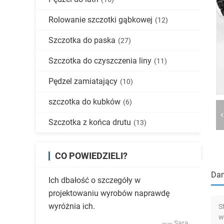
Rolowanie szczotki gąbkowej
(12)
Szczotka do paska
(27)
Szczotka do czyszczenia liny
(11)
Pędzel zamiatający
(10)
szczotka do kubków
(6)
Szczotka z końca drutu
(13)
CO POWIEDZIELI?
Dan
Ich dbałość o szczegóły w
projektowaniu wyrobów naprawdę
wyróżnia ich.
S
w
—— Sara