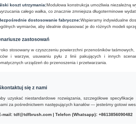
Niski koszt utrzymania:
Modułowa konstrukcja umożliwia niezależną wy
wyrzucania całego wałka, co znacznie zmniejsza długoterminowe wydatk
Bezpośrednie dostosowanie fabryczne:
Wspieramy indywidualne dosto
ogólnych wymiarów, aby idealnie dopasować je do różnych modeli sprz
nariusze zastosowań
roko stosowany w czyszczeniu powierzchni przenośników taśmowych, g
ców i warzyw, usuwaniu pyłu z linii pakujących i innych scenar
omatycznych urządzeń do przenoszenia i przetwarzania.
Skontaktuj się z nami
Aby uzyskać niestandardowe rozwiązania, szczegółowe specyfikacje p
nami za pośrednictwem następujących kanałów — jesteśmy gotowi wes
E-mail: tdf@tdfbrush.com | Telefon (Whatsapp): +8613856090482