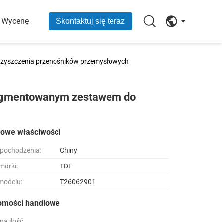
O Wycenę
Skontaktuj się teraz
zyszczenia przenośników przemysłowych
segmentowanym zestawem do
owe właściwości
 pochodzenia:
Chiny
marki:
TDF
modelu:
T26062901
omości handlowe
na ilość