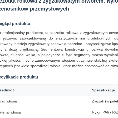
czotka rolkowa z zygzakowatym otworem. Nylo
zenośników przemysłowych
egląd produktu
o profesjonalny producent, ta szczotka rolkowa z zygzakowatym ot
nętrznym, zaprojektowaną do elastycznych linii produkcyjnych d
kowany interfejs zygzakowaty zapewnia szczelne i antypoślizgowe łą
cy z dużą prędkością. Segmentowa konstrukcja umożliwia dowoln
kowitej długości wałka, a pojedyncze zużyte segmenty można wymienia
okiej jakości, mocno zamocowanym włosiom utrzymuje stabilną skutecz
tępnych jest wiele specyfikacji włosia, które można dostosować do ró
cyfikacje produktu
rzedmiot
Specyfikacja
ład włosia
Zygzak (w jode
teriał włosia
Nylon PA6 / PA