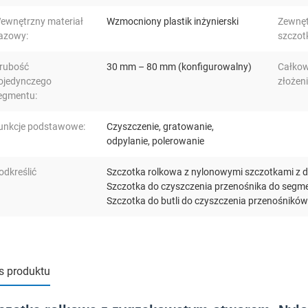
ewnętrzny materiał
Wzmocniony plastik inżynierski
Zewnęt
azowy:
szczotk
rubość
30 mm – 80 mm (konfigurowalny)
Całkow
ojedynczego
złożeni
egmentu:
unkcje podstawowe:
Czyszczenie, gratowanie,
odpylanie, polerowanie
odkreślić
Szczotka rolkowa z nylonowymi szczotkami z d
Szczotka do czyszczenia przenośnika do se
Szczotka do butli do czyszczenia przenośnik
s produktu