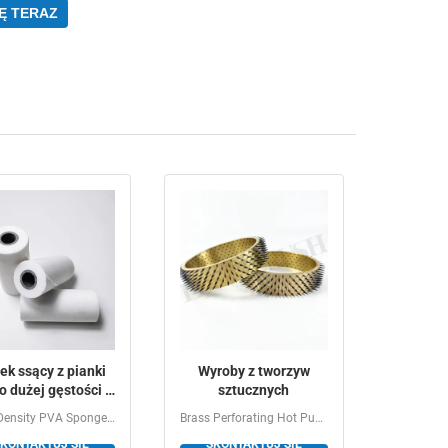
Ę TERAZ
ek ssący z pianki
Wyroby z tworzyw
o dużej gęstości z
sztucznych
nierysującą
High Density PVA Sponge Suction Roller Industrial Water...
Brass Perforating Hot Punching Pin Roller for Film...
powierzchnią i
KONTAKTUJ SIĘ
SKONTAKTUJ SIĘ
stosowywanymi