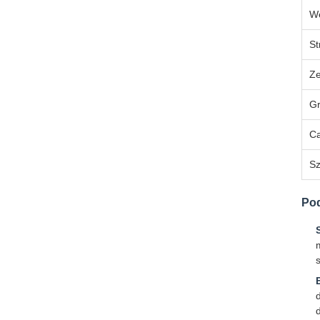
We
St
Ze
Gr
Ca
Sz
Pod