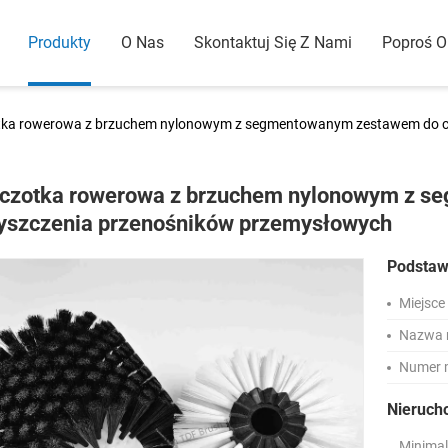
Produkty
O Nas
Skontaktuj Się Z Nami
Poproś 
tka rowerowa z brzuchem nylonowym z segmentowanym zestawem do c
czotka rowerowa z brzuchem nylonowym z 
yszczenia przenośników przemysłowych
Podstaw
Miejsce
Nazwa 
Numer 
Nieruch
Minimal