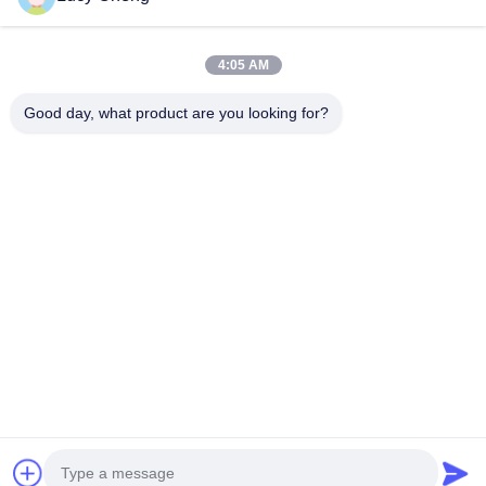
Sikat penyapu
4:05 AM
sikat cangkir
Sikat Ujung Kawat
Good day, what product are you looking for?
1510 Bangunan B JINGU GUANGCHANG XIZANG RD HEFEI
230601 ANHUI CHINA
Telp:
86-551-62759391
E-mail:
matthew@tdfbrush.com
Rumah
Produk
Tentang Kami
Tur Pabrik
Kontrol Kualitas
Hubungi Kami
Minta Penawaran Harga
Kebijakan Privasi
| © 2025-2026 Taidafeng Brush Technology Co., Ltd..
Semua hak dilindungi..