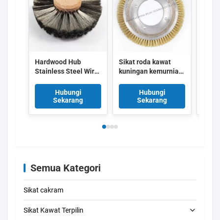
Hardwood Hub
Sikat roda kawat
Sikat
Stainless Steel Wire
kuningan kemurnian
Ramb
Wheel Brush untuk
tinggi untuk
taha
Jewelry Polishing
penghapusan residu
pema
Hubungi
Hubungi
dan Deburring
pewarna yang tidak
luban
Sekarang
Sekarang
dengan ukuran yang
berbahaya dan
sikat
dapat disesuaikan
aplikasi tekstil tahan
dises
panas
mesin
teksti
Semua Kategori
Sikat cakram
Sikat Kawat Terpilin