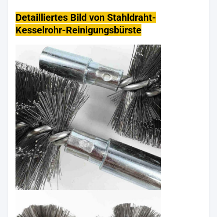
Kohlenstoffansammlungen aus
Anwendungsmittel
Detailliertes Bild von Stahldraht-
der Kesselöfen und dem Innere
Kesselrohr-Reinigungsbürste