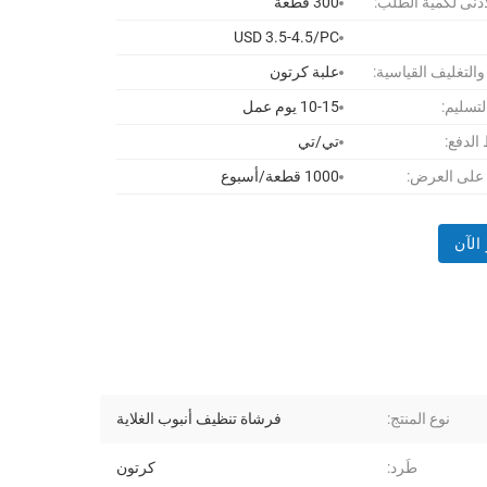
أدنى لكمية الطلب:
300 قطعة
USD 3.5-4.5/PC
 والتغليف القياسية:
علبة كرتون
لتسليم:
10-15 يوم عمل
لدفع:
تي/تي
 على العرض:
1000 قطعة/أسبوع
الآن
نوع المنتج:
فرشاة تنظيف أنبوب الغلاية
طَرد:
كرتون