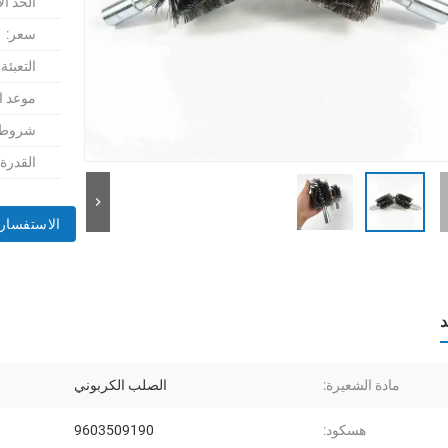
الحد ال
سعر:
التعبئة
موعد ا
شروط ا
القدرة
الاستفسار 
د
مادة الشعيرة:
الصلب الكربوني
هسكود:
9603509190