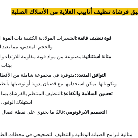
يق فرشاة تنظيف أنابيب الغلاية من الأسلاك الصلبة
قوة تنظيف فائقة:
الشعيرات الفولاذية الكثيفة ذات القوة ا
والحجم المعدني، مما يعيد ا
متانة استثنائية:
مصنوعة من مواد قوية مقاومة للارتداء وال
بيئات 
التوافق المتعدد:
متوفرة في مجموعة شاملة من الأقطار و
وتكويناتها. يمكن استخدامها مع قضبان يدوية أو توصيلها بأن
تحسين السلامة والكفاءة:
التنظيف المنتظم بالفرشاة يساع
استهلاك الوقود، 
التصميم الايرغونومي:
غالبًا ما يحتوي على نقطة اتصال ق
مثالية لبرامج الصيانة الوقائية والتنظيف التصحيحي في محطات ال