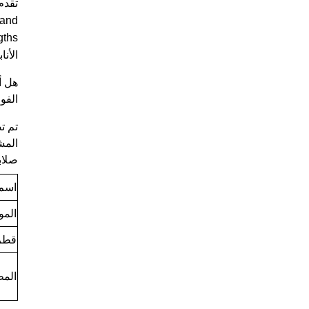
 and
الأن
هل أ
الفول
تم ت
المشد
صلاب
اسم 
المو
قطر 
الم