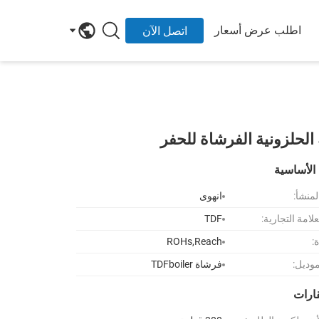
اطلب عرض أسعار
اتصل الآن
الحلزونية الفرشاة للحفر
الأساسية
لمنشأ:
انهوى
لامة التجارية:
TDF
:
ROHs,Reach
موديل:
فرشاة TDFboiler
قارات