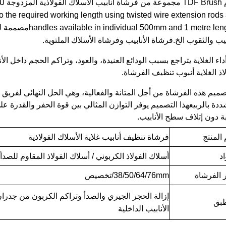
to the required working length using twisted wire extension rods
d 1 metre lengths
ابيب والثقوب الخ.فرشاة الأنابيب وفرشاة الأسلاك الملتوية.
داء الغلاية يتراجع بسبب الودائع العنيدة، والعود، وتراكم الحجم داخل ال
اذ الغلاية أنبوب تنظيف الفرشاة.
صميم هذه الفرشاة من أجل المتانة والفعالية، وهي الحل النهائي لفريق 
دة بالربيعهذا التصميم يوفر التوازن المثالي بين قوة الحفر والقدرة على 
ة دون إتلاف سطح الأنابيب.
المنتج
فرشاة تنظيف أنابيب غلاية الأسلاك الفولاذية
اد
أسلاك الفولاذ الكربوني / أسلاك الفولاذ المقاوم للصد
الفرشاة
38/50/64/76mm/تخصيص
إزالة الحجر الجيري والصدأ وتراكم الكربون من جدرا
طبق
الأنابيب الداخلية