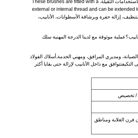
تقدم TDF Brush مجموعة من فرشاة أنابيب الأسلاك الفولاذية المزدوجة للاستخدامات الثقيلة. These brushes are fitted with a
external or internal thread and can be extended 
handles available in individual 500mm anمصممة لتنظيف، إزالة حفرة وبرشاقة الأسطوانات، الأنابيب،
أنابيب؟عملية موثوقة مع لدينا الدرجة المهنية سلك
الصيانة، ومديري المرافق، ومهني الخدمة.أسلاك الفولاذ
التكيفتتوافق مع داخل الأنابيب لإزالة حتى بقايا أكثر
أ / تخصيص
ن فرن الغلاية ومناطق