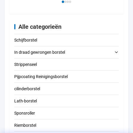
Gravure Snijmachine
van 
Stofdekker
oppe
Alle categorieën
Schijfborstel
In draad gewrongen borstel
Strippenseel
buis schoonmakende borstel
Pijpcoating Reinigingsborstel
stro schoonmakende borstel
cilinderborstel
Lath-borstel
Sponsroller
Riemborstel