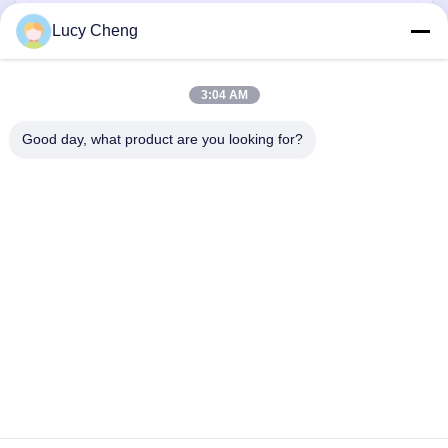
Touwreinigingsborstel
Lucy Cheng
Veegborstel
3:04 AM
kopborstel
Draadpuntborstel
Good day, what product are you looking for?
1510 Gebouw B JINGU GUANGCHANG XIZANG RD HEFEI 230601
ANHUI CHINA
Tel:
86-551-62759391
E-mail:
matthew@tdfbrush.com
Huis
Producten
Over Ons
Fabriekstocht
Kwaliteitscontrole
Neem Contact Met Ons Op
Vraag Een Offerte