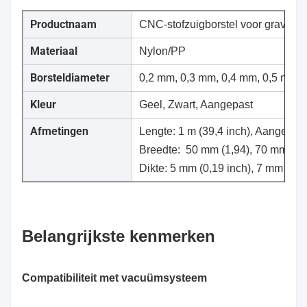
Productnaam
CNC-stofzuigborstel voor graveerm
Materiaal
Nylon/PP
Borsteldiameter
0,2 mm, 0,3 mm, 0,4 mm, 0,5 mm, 
Kleur
Geel, Zwart, Aangepast
Afmetingen
Lengte: 1 m
(39,4 inch),
Aangepas
Breedte: 50 mm (1,94),
70 mm (2,7
Dikte: 5 mm
(0,19 inch)
, 7 mm
(0,2
Belangrijkste kenmerken
Compatibiliteit met vacuümsysteem