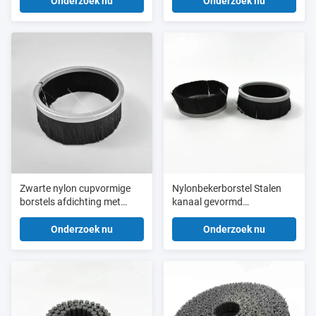
Polijsten Van Het Oppervlak
Borstel voor het reinigen en
Onderzoek nu
Onderzoek nu
polijsten
Zwarte nylon cupvormige
Nylonbekerborstel Stalen
borstels afdichting met
kanaal gevormd
stalen profiel voor afstoffen
stofopvangkap borstels
of afdichten
voor CNC-machines
Onderzoek nu
Onderzoek nu