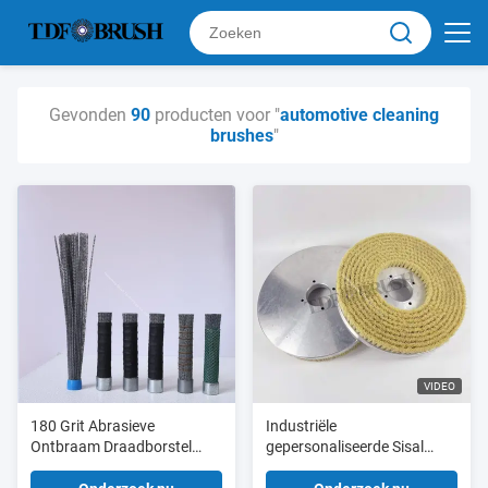
Gevonden
90
producten voor "
automotive cleaning
brushes
"
VIDEO
180 Grit Abrasieve
Industriële
Ontbraam Draadborstel
gepersonaliseerde Sisal
Eindborstels Voor Het
Bristle Aluminium Disc