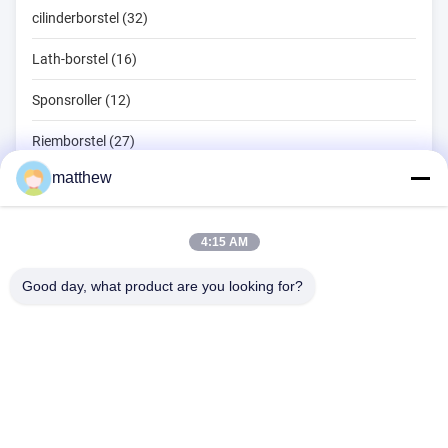
cilinderborstel (32)
Lath-borstel (16)
Sponsroller (12)
Riemborstel (27)
matthew
Touwreinigingsborstel (11)
Veegborstel (10)
4:15 AM
kopborstel (6)
Good day, what product are you looking for?
Draadpuntborstel (13)
1510 Gebouw B JINGU GUANGCHANG XIZANG RD HEFEI 230601
ANHUI CHINA