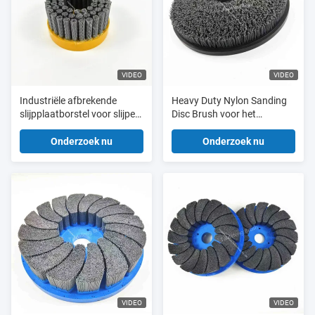
VIDEO
VIDEO
Industriële afbrekende
Heavy Duty Nylon Sanding
slijpplaatborstel voor slijpen
Disc Brush voor het
en polijsten
afwerken van
aluminiumpolijst
Onderzoek nu
Onderzoek nu
VIDEO
VIDEO