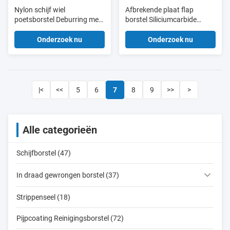
Nylon schijf wiel
Afbrekende plaat flap
poetsborstel Deburring met
borstel Siliciumcarbide
slijpvezel
Nylon borstel Voor hoek
grinders Deburring
Onderzoek nu
Onderzoek nu
|<
<<
5
6
7
8
9
>>
>
Alle categorieën
Schijfborstel (47)
In draad gewrongen borstel (37)
Strippenseel (18)
Pijpcoating Reinigingsborstel (72)