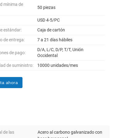
d mínima de
50 piezas
USD 4-5/PC
e estándar:
Caja de cartón
po de entrega:
7 a 21 días hábiles
D/A, L/C, D/P, T/T, Unión
ones de pago:
Occidental
ad de suministro:
10000 unidades/mes
ta ahora
l de las
Acero al carbono galvanizado con