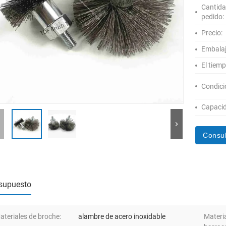
Cantida
pedido:
Precio:
Embalaj
El tiem
Condici
Capacid
Consul
supuesto
ateriales de broche:
alambre de acero inoxidable
Materia