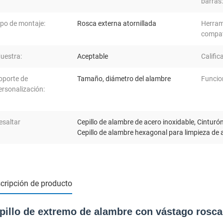
barras:
ipo de montaje:
Rosca externa atornillada
Herram
compat
uestra:
Aceptable
Calific
oporte de
Tamaño, diámetro del alambre
Funcio
ersonalización:
esaltar
Cepillo de alambre de acero inoxidable
,
Cinturó
Cepillo de alambre hexagonal para limpieza de 
cripción de producto
pillo de extremo de alambre con vástago rosca