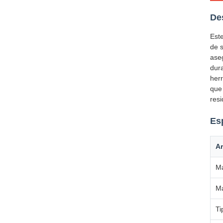
De
Est
de s
ase
dura
herr
que
resi
Es
Ar
Ma
Ma
Ti