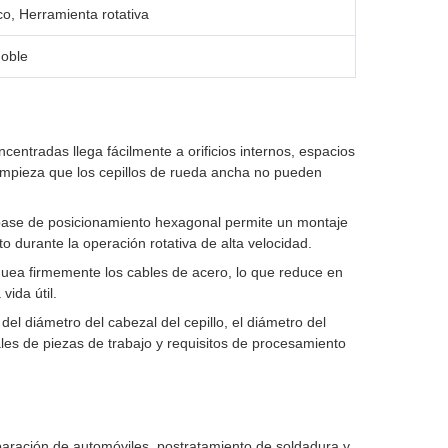
co, Herramienta rotativa
doble
centradas llega fácilmente a orificios internos, espacios
impieza que los cepillos de rueda ancha no pueden
base de posicionamiento hexagonal permite un montaje
to durante la operación rotativa de alta velocidad.
quea firmemente los cables de acero, lo que reduce en
vida útil.
el diámetro del cabezal del cepillo, el diámetro del
les de piezas de trabajo y requisitos de procesamiento
aración de automóviles, postratamiento de soldadura y