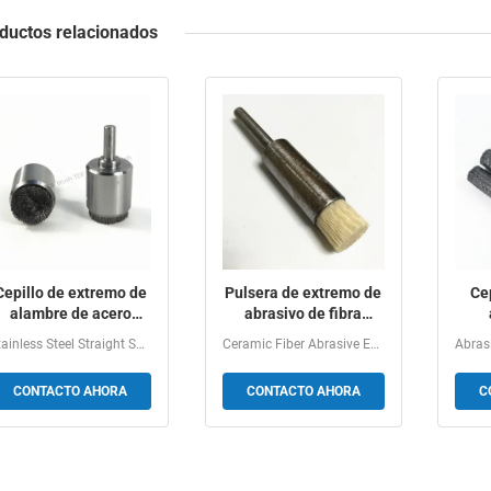
ductos relacionados
Cepillo de extremo de
Pulsera de extremo de
Ce
alambre de acero
abrasivo de fibra
inoxidable para
cerámica tipo de llave
Stainless Steel Straight Shank Wire End Brush Flat Face...
Ceramic Fiber Abrasive End Brushes Ceramic Fiber Abrasive...
desborde de precisión
de pincelado de
pers
con cara plana de
borrado CNC
CONTACTO AHORA
CONTACTO AHORA
C
diámetro
personalizable
met
de ó