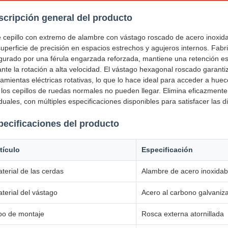
scripción general del producto
e cepillo con extremo de alambre con vástago roscado de acero inoxid
uperficie de precisión en espacios estrechos y agujeros internos. Fabr
gurado por una férula engarzada reforzada, mantiene una retención est
nte la rotación a alta velocidad. El vástago hexagonal roscado garanti
amientas eléctricas rotativas, lo que lo hace ideal para acceder a hueco
 los cepillos de ruedas normales no pueden llegar. Elimina eficazment
duales, con múltiples especificaciones disponibles para satisfacer las
pecificaciones del producto
tículo
Especificación
terial de las cerdas
Alambre de acero inoxidab
terial del vástago
Acero al carbono galvani
po de montaje
Rosca externa atornillada