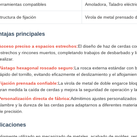
rramientas compatibles
Amoladora, Taladro eléctri
tructura de fijación
Virola de metal prensado 
tajas principales
Acceso preciso a espacios estrechos:
El diseño de haz de cerdas con
estrechos y rincones muertos, completando trabajos de desbarbado y l
ealizar.
Vástago hexagonal roscado seguro:
La rosca externa estándar con 
rápido del tornillo, evitando eficazmente el deslizamiento y el aflojamien
Fijación prensada confiable:
La virola de metal de doble engarce blo
gran medida la caída de cerdas y mejora la seguridad de operación y la 
Personalización directa de fábrica:
Admitimos ajustes personalizados d
alambre y la dureza de las cerdas para adaptarnos a diferentes materia
de precisión.
licaciones
liamente utilizado en mecanizado de metales, acabado de moldes, rep