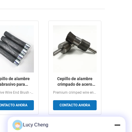
pillo de alambre
Cepillo de alambre
abrasivo para
crimpado de acero
extremos
inoxidable de primera
Abrasive Wire End Brush - Customizable Industrial Surface...
Premium crimped wire end brush with stainless steel...
onalizable, cepillo
calidad con vástago -
de pluma para
Herramienta industrial
ONTACTO AHORA
CONTACTO AHORA
desbarbado de
para desbarbado,
ales, eliminación
eliminación de óxido y
xido y rectificado
revestimientos
Lucy Cheng