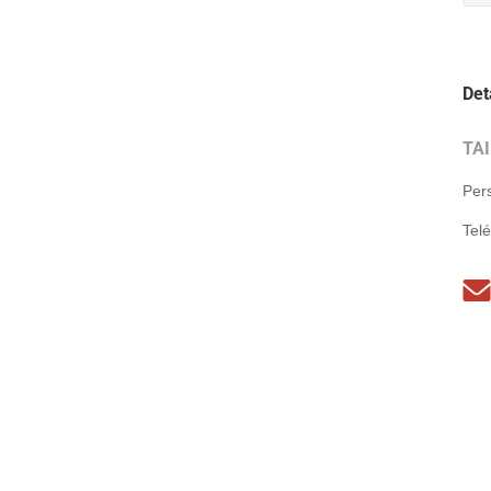
Det
TA
Per
Tel