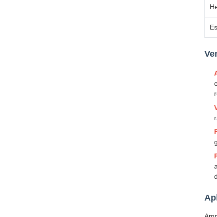
He
Es
Ven
r
Ap
Amp