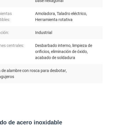
base hexagonal
ientas
Amoladora, Taladro eléctrico,
ibles:
Herramienta rotativa
ación:
Industrial
nes centrales:
Desbarbado interno, limpieza de
orificios, eliminación de óxido,
acabado de soldadura
n de alambre con rosca para desbotar
,
agujeros
do de acero inoxidable