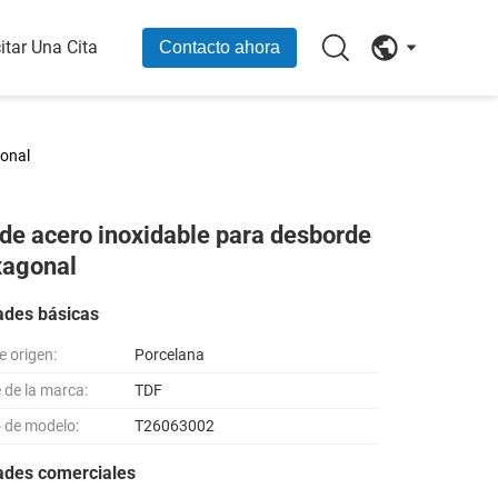
itar Una Cita
Contacto ahora
gonal
 de acero inoxidable para desborde
xagonal
ades básicas
e origen:
Porcelana
de la marca:
TDF
 de modelo:
T26063002
ades comerciales