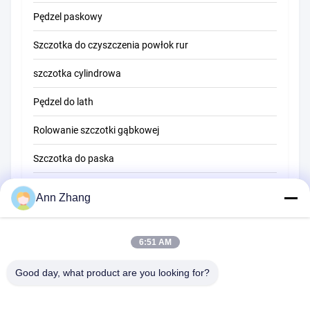
Pędzel paskowy
Szczotka do czyszczenia rur
Szczotka do czyszczenia powłok rur
Szczotka do czyszczenia słomy
szczotka cylindrowa
Pędzel do lath
Rolowanie szczotki gąbkowej
Szczotka do paska
Szczotka do czyszczenia liny
Ann Zhang
Pędzel zamiatający
6:51 AM
szczotka do kubków
Szczotka z końca drutu
Good day, what product are you looking for?