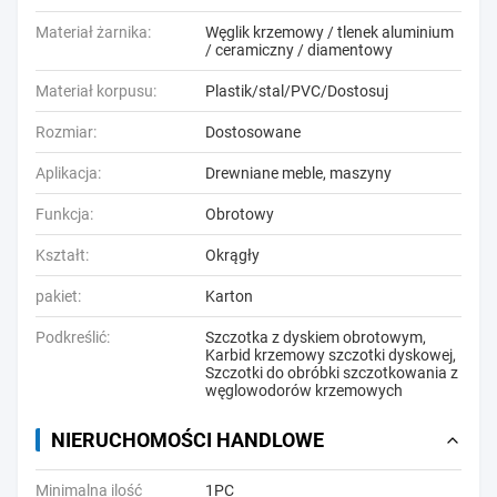
Materiał żarnika:
Węglik krzemowy / tlenek aluminium
/ ceramiczny / diamentowy
Materiał korpusu:
Plastik/stal/PVC/Dostosuj
Rozmiar:
Dostosowane
Aplikacja:
Drewniane meble, maszyny
Funkcja:
Obrotowy
Kształt:
Okrągły
pakiet:
Karton
Podkreślić:
Szczotka z dyskiem obrotowym
,
Karbid krzemowy szczotki dyskowej
,
Szczotki do obróbki szczotkowania z
węglowodorów krzemowych
NIERUCHOMOŚCI HANDLOWE
Minimalna ilość
1PC