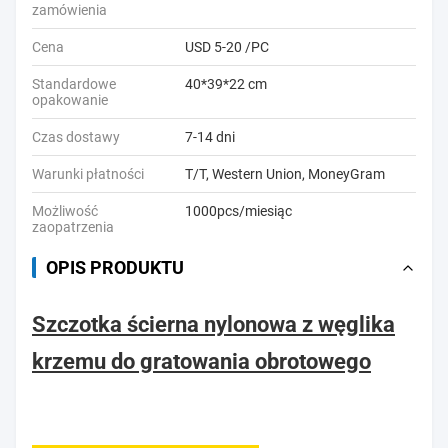
zamówienia
Cena
USD 5-20 /PC
Standardowe
40*39*22 cm
opakowanie
Czas dostawy
7-14 dni
Warunki płatności
T/T, Western Union, MoneyGram
Możliwość
1000pcs/miesiąc
zaopatrzenia
OPIS PRODUKTU
Szczotka ścierna nylonowa z węglika
krzemu do gratowania obrotowego