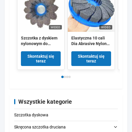
WIDEO
WIDEO
Szczotka z dyskiem
Elastyczna 10 cali
Szczo
nylonowym do
Dia Abrasive Nylon
nylon
polerowania koła
Hub Brush Deburring
zadań
samochodowego
Machine ATB Turbo
wykoń
Skontaktuj się
Skontaktuj się
Sk
Cleaning Brush
grat
teraz
teraz
alum
Wszystkie kategorie
Szczotka dyskowa
Skręcona szczotka druciana